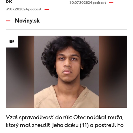
bič
30.07.2026
24 podcast
31.07.2026
24 podcast
Noviny.sk
Vzal spravodlivosť do rúk: Otec nalákal muža,
ktorý mal zneužiť jeho dcéru (11) a postrelil ho