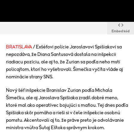
Embed kód
BRATISLAVA
/ Exšéfovi polície Jaroslavovi Spišiakovi sa
nepozdáva, že Diana Santusová dostala na inšpekcii
riadiacu pozíciu, ale aj to, že Zurian sa podľa neho mstí
policajtom, ktorí ho vyšetrovali. Šimečka vyčíta vláde aj
nominácie strany SNS.
Nový šéf inšpekcie Branislav Zurian podľa Michala
Šimečku, ale aj Jaroslava Spišiaka zradil dobré meno,
ktoré mal ako operatívec bojujúci s mafiou. Tej dnes podľa
Spišiaka skôr pomáha a rieši si v čele inšpekcie osobnú
pomstu. Akcentovali aj to, že práve preto je odvolávanie
ministra vnútra Šutaj Eštoka správnym krokom.