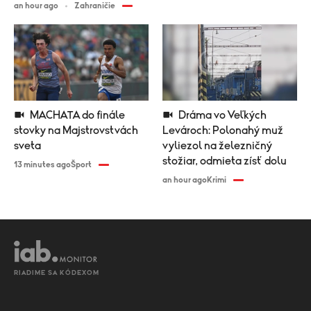
an hour ago
Zahraničie
MACHATA do finále
Dráma vo Veľkých
stovky na Majstrovstvách
Levároch: Polonahý muž
sveta
vyliezol na železničný
stožiar, odmieta zísť dolu
13 minutes ago
Šport
an hour ago
Krimi
RIADIME SA KÓDEXOM