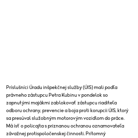
Príslušníci Úradu inšpekčnej služby (ÚIS) mali podľa
právneho zástupcu Petra Kubinu v pondelok so
zapnutými majákmi zablokovať zástupcu riaditeľa
odboru ochrany, prevencie a boja proti korupcii ÚIS, ktorý
sa presúval služobným motorovým vozidlom do práce.
Má ísť o policajta s priznanou ochranou oznamovateľa
závažnej protispoločenskej činnosti. Prítomný