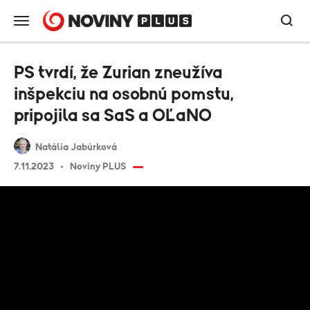
PS tvrdí, že Zurian zneužíva
inšpekciu na osobnú pomstu,
pripojila sa SaS a OĽaNO
Natália Jabůrková
7.11.2023
Noviny PLUS