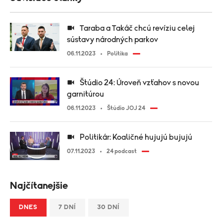
Taraba a Takáč chcú revíziu celej
sústavy národných parkov
06.11.2023
Politika
Štúdio 24: Úroveň vzťahov s novou
garnitúrou
06.11.2023
Štúdio JOJ 24
Politikár: Koaličné hujujú bujujú
07.11.2023
24 podcast
Najčítanejšie
DNES
7 DNÍ
30 DNÍ