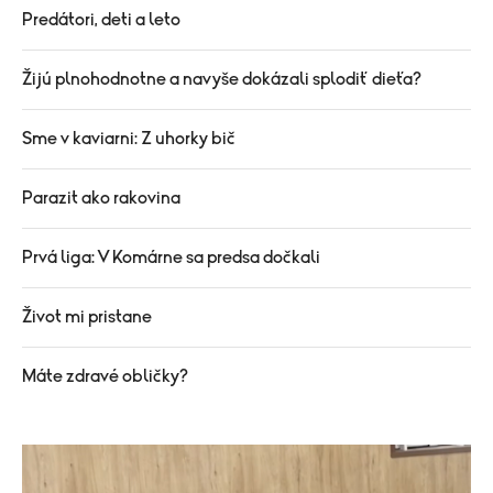
Predátori, deti a leto
Žijú plnohodnotne a navyše dokázali splodiť dieťa?
Sme v kaviarni: Z uhorky bič
Parazit ako rakovina
Prvá liga: V Komárne sa predsa dočkali
Život mi pristane
Máte zdravé obličky?