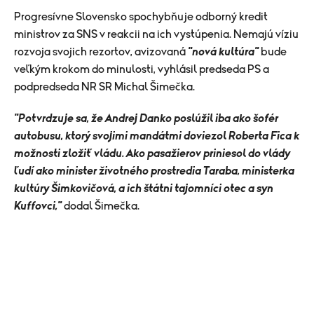
Progresívne Slovensko spochybňuje odborný kredit
ministrov za SNS v reakcii na ich vystúpenia. Nemajú víziu
rozvoja svojich rezortov, avizovaná
"nová kultúra"
bude
veľkým krokom do minulosti, vyhlásil predseda PS a
podpredseda NR SR Michal Šimečka.
"Potvrdzuje sa, že Andrej Danko poslúžil iba ako šofér
autobusu, ktorý svojimi mandátmi doviezol Roberta Fica k
možnosti zložiť vládu. Ako pasažierov priniesol do vlády
ľudí ako minister životného prostredia Taraba, ministerka
kultúry Šimkovičová, a ich štátni tajomníci otec a syn
Kuffovci,"
dodal Šimečka.