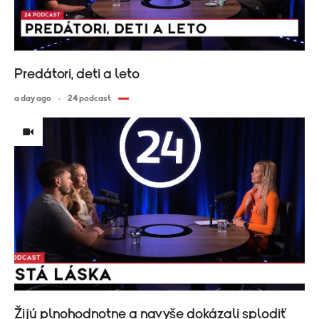
Predátori, deti a leto
a day ago
24 podcast
Žijú plnohodnotne a navyše dokázali splodiť