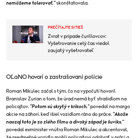
nemôžeme tolerovať,"
skonštatovala.
PREČÍTAJTE SI TIEŽ
Zvrat v prípade čurillovcov:
Vyšetrovanie celý čas viedol
zaujatý vyšetrovateľ
OĽaNO hovorí o zastrašovaní polície
Roman Mikulec začal s tým, čo na vypočutí hovoril
Branislav Zurian o tom, že úrad nemá byť strašidlom na
policajtov.
"Potom sú skrytý v kríkoch,"
povedal na margo
akcie na záhorí, keď išiel vozidlom ráno do práce.
"Akože
naozaj toto je zo zlého filmu a divoký západ je šuviks,"
povedal exminister vnútra Roman Mikulec a akcentoval,
že predmetné vozidlo mohli policajtovi odobrať v práci a