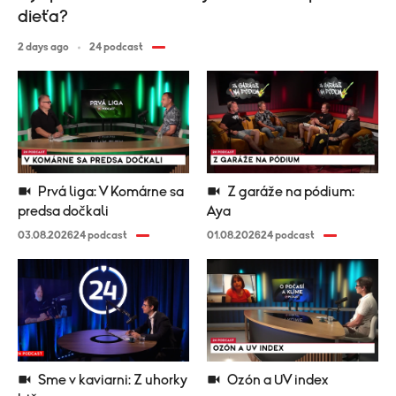
dieťa?
2 days ago
24 podcast
Prvá liga: V Komárne sa
Z garáže na pódium:
predsa dočkali
Aya
03.08.2026
24 podcast
01.08.2026
24 podcast
Sme v kaviarni: Z uhorky
Ozón a UV index