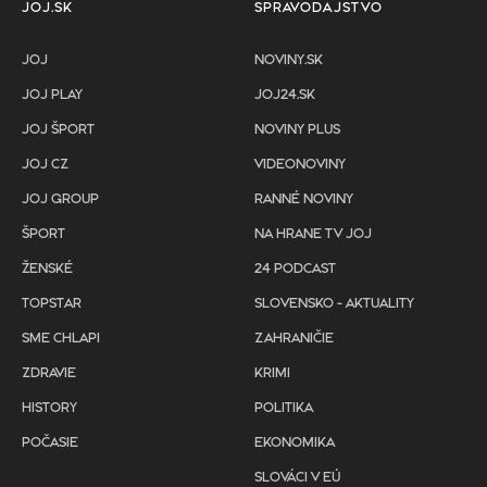
JOJ.SK
SPRAVODAJSTVO
JOJ
NOVINY.SK
JOJ PLAY
JOJ24.SK
JOJ ŠPORT
NOVINY PLUS
JOJ CZ
VIDEONOVINY
JOJ GROUP
RANNÉ NOVINY
ŠPORT
NA HRANE TV JOJ
ŽENSKÉ
24 PODCAST
TOPSTAR
SLOVENSKO - AKTUALITY
SME CHLAPI
ZAHRANIČIE
ZDRAVIE
KRIMI
HISTORY
POLITIKA
POČASIE
EKONOMIKA
SLOVÁCI V EÚ