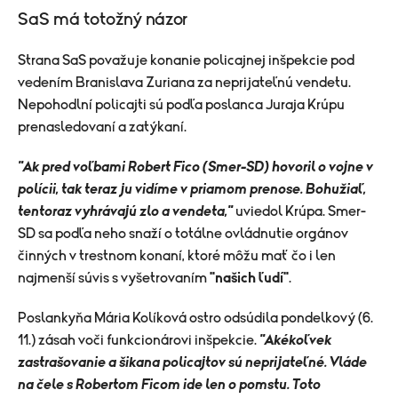
SaS má totožný názor
Strana SaS považuje konanie policajnej inšpekcie pod
vedením Branislava Zuriana za neprijateľnú vendetu.
Nepohodlní policajti sú podľa poslanca Juraja Krúpu
prenasledovaní a zatýkaní.
"Ak pred voľbami Robert Fico (Smer-SD) hovoril o vojne v
polícii, tak teraz ju vidíme v priamom prenose. Bohužiaľ,
tentoraz vyhrávajú zlo a vendeta,"
uviedol Krúpa. Smer-
SD sa podľa neho snaží o totálne ovládnutie orgánov
činných v trestnom konaní, ktoré môžu mať čo i len
najmenší súvis s vyšetrovaním
"našich ľudí"
.
Poslankyňa Mária Kolíková ostro odsúdila pondelkový (6.
11.) zásah voči funkcionárovi inšpekcie.
"Akékoľvek
zastrašovanie a šikana policajtov sú neprijateľné. Vláde
na čele s Robertom Ficom ide len o pomstu. Toto