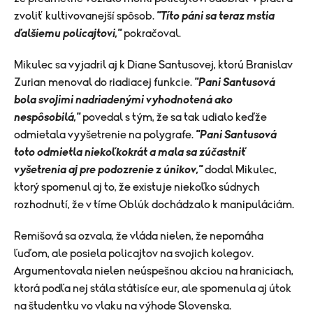
zvoliť kultivovanejší spôsob.
"Títo páni sa teraz mstia
ďalšiemu policajtovi,"
pokračoval.
Mikulec sa vyjadril aj k Diane Santusovej, ktorú Branislav
Zurian menoval do riadiacej funkcie.
"Pani Santusová
bola svojimi nadriadenými vyhodnotená ako
nespôsobilá,"
povedal s tým, že sa tak udialo keďže
odmietala vyyšetrenie na polygrafe.
"Pani Santusová
toto odmietla niekoľkokrát a mala sa zúčastniť
vyšetrenia aj pre podozrenie z únikov,"
dodal Mikulec,
ktorý spomenul aj to, že existuje niekoľko súdnych
rozhodnutí, že v tíme Oblúk dochádzalo k manipuláciám.
Remišová sa ozvala, že vláda nielen, že nepomáha
ľuďom, ale posiela policajtov na svojich kolegov.
Argumentovala nielen neúspešnou akciou na hraniciach,
ktorá podľa nej stála státisíce eur, ale spomenula aj útok
na študentku vo vlaku na výhode Slovenska.