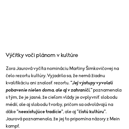
Výčitky voči plánom v kultúre
Zora Jaurová vyčíta nomináciu Martiny Šimkovičovej na
čelo rezortu kultúry. Vyjadrila sa, že nemá žiadnu
kvalifikáciu ani znalosť rezortu.
"Jej výstupy vyvolali
pobavenie nielen doma, ale aj v zahraničí,"
poznamenala
s tým, že je jasné, že cieľom vlády je ovplyvniť slobodu
médií, ale aj slobodu tvorby, pričom sa odvolávajú na
dáke
"neexistujúce tradície"
, ale aj
"čistú kultúru"
.
Jaurová poznamenala, že jej to pripomína názory z Mein
kampf.