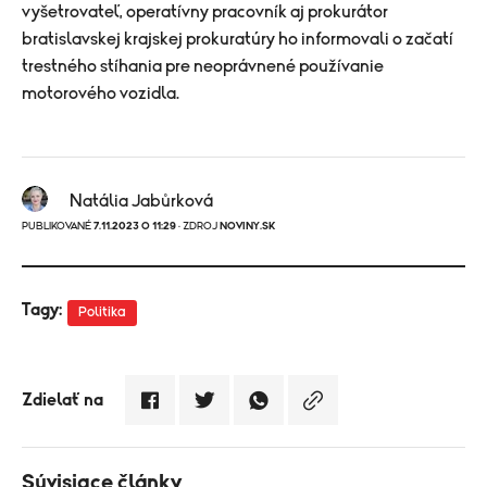
vyšetrovateľ, operatívny pracovník aj prokurátor
bratislavskej krajskej prokuratúry ho informovali o začatí
trestného stíhania pre neoprávnené používanie
motorového vozidla.
Natália Jabůrková
PUBLIKOVANÉ
7.11.2023 O 11:29
· ZDROJ
NOVINY.SK
Tagy:
Politika
Zdielať na
Súvisiace články