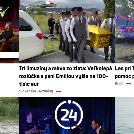
Tri limuzíny a rakva zo zlata: Veľkolepá
Les pri 
rozlúčka s pani Emíliou vyšla na 100-
pomoc po
tisíc eur
Krimi
Slovensko - aktuality