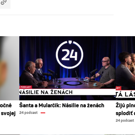
ročné
Šanta a Mularčik: Násilie na ženách
Žijú pl
 svojej
splodiť 
24 podcast
24 podcast