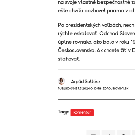
na svoje vlastné bezpečnostné z
ešte chvíľu pozhovel priamo v i
Po prezidentských voľbách, nech
rýchle eskalovať. Odchod Slove
úplne rovnako, ako bolo v roku 
Československa. Ak chcete žiť v 
sťahovať.
Arpád Soltész
PUBLIKOVANÉ
7.3.2024 O 10:58
· ZDROJ
NOVINY.SK
Tagy:
Komentár