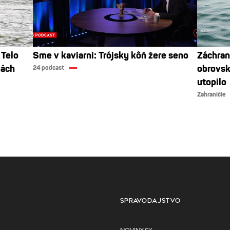
 Telo
Sme v kaviarni: Trójsky kôň žere seno
Záchran
nách
obrovsk
24 podcast
utopilo
Zahraničie
SPRAVODAJSTVO