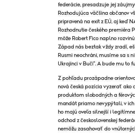
federácie, presadzuje jej záujm
Rozhodujúca väčšina občanov vša
pripravená na exit z EÚ, aj keď
Rozhodnutie českého premiéra Pe
môže Robert Fico naplno rozvinúť 
Západ nás beztak vždy zradí, ešte
Rusmi neochráni, musíme sa s n
Ukrajinci v Buči". A bude mu to f
Z pohľadu prozápadne orientova
nová česká pozícia vyzerať ako c
produktom slobodných a férových
mandát priamo nevypýtali, v ich 
ho majú oveľa silnejší i legitím
odchod z československej federác
nemôžu zasahovať do vnútorných 