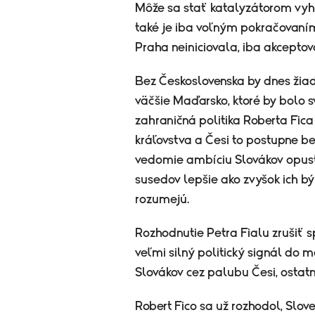
Môže sa stať katalyzátorom vyhn
také je iba voľným pokračovaním
Praha neiniciovala, iba akceptov
Bez Československa by dnes žiadn
väčšie Maďarsko, ktoré by bolo s
zahraničná politika Roberta Fic
kráľovstva a Česi to postupne be
vedomie ambíciu Slovákov opustiť
susedov lepšie ako zvyšok ich bý
rozumejú.
Rozhodnutie Petra Fialu zrušiť s
veľmi silný politický signál do
Slovákov cez palubu Česi, ostat
Robert Fico sa už rozhodol, Slo