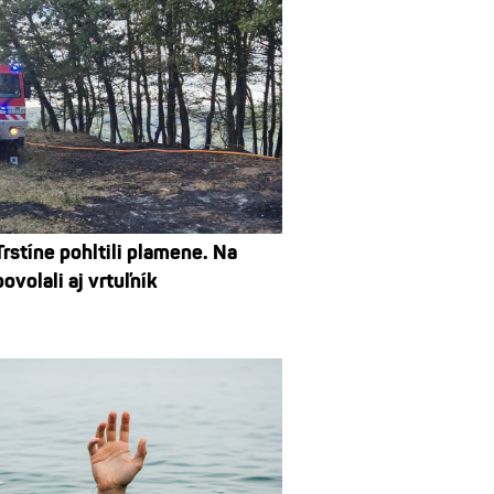
Trstíne pohltili plamene. Na
volali aj vrtuľník