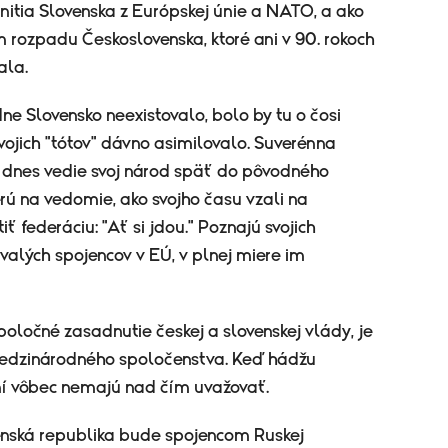
itia Slovenska z Európskej únie a NATO, a ako
 rozpadu Československa, ktoré ani v 90. rokoch
ala.
e Slovensko neexistovalo, bolo by tu o čosi
vojich "tótov" dávno asimilovalo. Suverénna
a dnes vedie svoj národ späť do pôvodného
rú na vedomie, ako svojho času vzali na
 federáciu: "Ať si jdou." Poznajú svojich
valých spojencov v EÚ, v plnej miere im
poločné zasadnutie českej a slovenskej vlády, je
 medzinárodného spoločenstva. Keď hádžu
ní vôbec nemajú nad čím uvažovať.
venská republika bude spojencom Ruskej