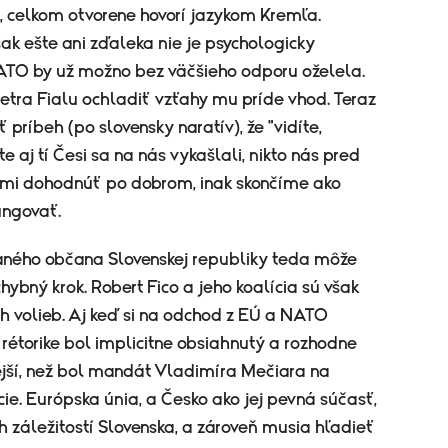
y, celkom otvorene hovorí jazykom Kremľa.
k ešte ani zďaleka nie je psychologicky
 NATO by už možno bez väčšieho odporu oželela.
tra Fialu ochladiť vzťahy mu príde vhod. Teraz
príbeh (po slovensky naratív), že "vidíte,
 aj tí Česi sa na nás vykašlali, nikto nás pred
imi dohodnúť po dobrom, inak skončíme ako
ungovať.
ného občana Slovenskej republiky teda môže
hybný krok. Robert Fico a jeho koalícia sú však
 volieb. Aj keď si na odchod z EÚ a NATO
rétorike bol implicitne obsiahnutý a rozhodne
nejší, než bol mandát Vladimíra Mečiara na
ie. Európska únia, a Česko ako jej pevná súčasť,
záležitostí Slovenska, a zároveň musia hľadieť