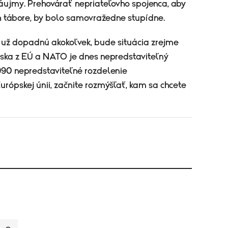
áujmy. Prehovárať nepriateľovho spojenca, aby
ch tábore, by bolo samovražedne stupídne.
 už dopadnú akokoľvek, bude situácia zrejme
nska z EÚ a NATO je dnes nepredstaviteľný
1990 nepredstaviteľné rozdelenie
Európskej únii, začnite rozmýšľať, kam sa chcete