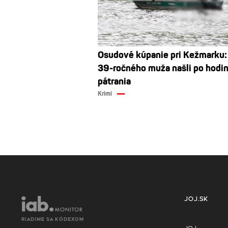
Osudové kúpanie pri Kežmarku:
39-ročného muža našli po hodi
pátrania
Krimi
JOJ.SK
RIADIME SA KÓDEXOM