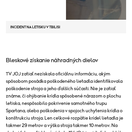
INCIDENT NA LETISKU V TBILISI
Bleskové získanie náhradných dielov
TV JOJ zatiaľ nezískala oficiálnu informáciu, akým
spôsobom posádka poškodeného lietadla identifikovala
poškodenie stroja a jeho ďalších súčasti. Nie je zatiaľ
známe, či ohýbanie krídla spôsobené nárazom o plochu
letiska, nespôsobilo pokrivenie samotného trupu
Spartana, alebo poškodenia v spojoch uchytenia krídla o
konštrukciu stroja. Len celkové rozpätie krídel lietadla je
takmer 29 metrov a výška stroja takmer 10 metrov. Na