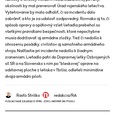
okolnosti by mal preverovať Úrad vojenského letectva.
Vyšetrovanie by malo odhaliť, či sa incidentu dalo
zabrániť a kto je za udalosť zodpovedný. Rovnako aj to, či
spôsob opravy a opätovný vzlet lietadla prebehol so
všetkými pravidlami bezpečnosti, ktoré nepochybne
musia dodržiavať aj armádne zložky. Tiež či nedošlo k
ohrozeniu posádky, civilistov aj samotného armádneho
stroja. Našťastie pri incidente nedošlo k žiadnym
zraneniam. Lietadlo patrí do Dopravnej letky Ozbrojených
síl SR a na Slovensko s ním po "bleskovej" oprave na
odstavnej ploche z letiska v Tbilisi, odleteli minimálne
dvaja armádni piloti.
Rasťo Striško
redakcia/RA
PUBLIKOVANÉ
2.6.2022 O 17:50
· ZDROJ
NOVINY.SK/TVJOJ