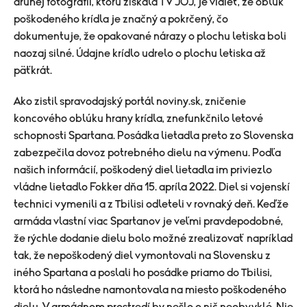
druhej fotografii, ktorú získala TV JOJ, je vidieť, že oblúk
poškodeného krídla je značný a pokrčený, čo
dokumentuje, že opakované nárazy o plochu letiska boli
naozaj silné. Údajne krídlo udrelo o plochu letiska až
päťkrát.
Ako zistil spravodajský portál noviny.sk, zničenie
koncového oblúku hrany krídla, znefunkčnilo letové
schopnosti Spartana. Posádka lietadla preto zo Slovenska
zabezpečila dovoz potrebného dielu na výmenu. Podľa
našich informácií, poškodený diel lietadla im priviezlo
vládne lietadlo Fokker dňa 15. apríla 2022. Diel si vojenskí
technici vymenili a z Tbilisi odleteli v rovnaký deň. Keďže
armáda vlastní viac Spartanov je veľmi pravdepodobné,
že rýchle dodanie dielu bolo možné zrealizovať napríklad
tak, že nepoškodený diel vymontovali na Slovensku z
iného Spartana a poslali ho posádke priamo do Tbilisi,
ktorá ho následne namontovala na miesto poškodeného