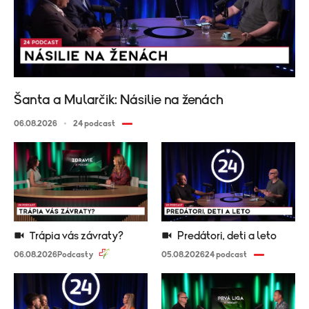
Šanta a Mularčik: Násilie na ženách
06.08.2026
24 podcast
Trápia vás závraty?
Predátori, deti a leto
06.08.2026
Podcasty
05.08.2026
24 podcast