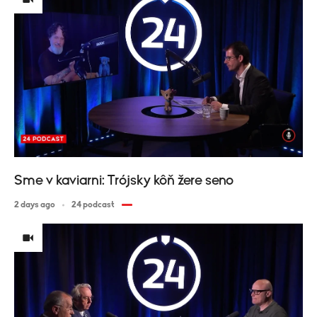
Sme v kaviarni: Trójsky kôň žere seno
2 days ago
24 podcast