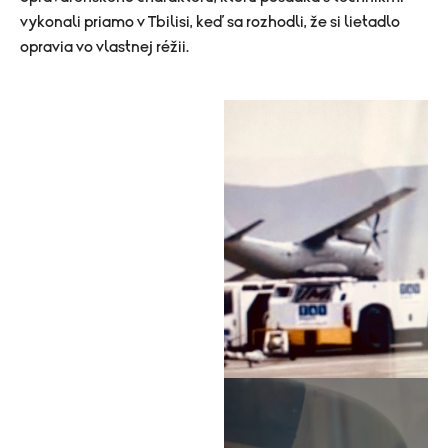
vykonali priamo v Tbilisi, keď sa rozhodli, že si lietadlo
opravia vo vlastnej réžii.