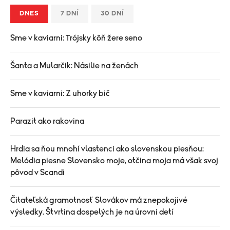
DNES
7 DNÍ
30 DNÍ
Sme v kaviarni: Trójsky kôň žere seno
Šanta a Mularčik: Násilie na ženách
Sme v kaviarni: Z uhorky bič
Parazit ako rakovina
Hrdia sa ňou mnohí vlastenci ako slovenskou piesňou:
Melódia piesne Slovensko moje, otčina moja má však svoj
pôvod v Scandi
Čitateľská gramotnosť Slovákov má znepokojivé
výsledky. Štvrtina dospelých je na úrovni detí