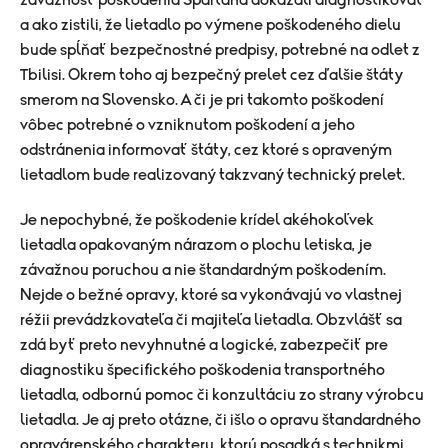
a ako zistili, že lietadlo po výmene poškodeného dielu
bude spĺňať bezpečnostné predpisy, potrebné na odlet z
Tbilisi. Okrem toho aj bezpečný prelet cez ďalšie štáty
smerom na Slovensko. A či je pri takomto poškodení
vôbec potrebné o vzniknutom poškodení a jeho
odstránenia informovať štáty, cez ktoré s opraveným
lietadlom bude realizovaný takzvaný technický prelet.
Je nepochybné, že poškodenie krídel akéhokoľvek
lietadla opakovaným nárazom o plochu letiska, je
závažnou poruchou a nie štandardným poškodením.
Nejde o bežné opravy, ktoré sa vykonávajú vo vlastnej
réžii prevádzkovateľa či majiteľa lietadla. Obzvlášť sa
zdá byť preto nevyhnutné a logické, zabezpečiť pre
diagnostiku špecifického poškodenia transportného
lietadla, odbornú pomoc či konzultáciu zo strany výrobcu
lietadla. Je aj preto otázne, či išlo o opravu štandardného
opravárenského charakteru, ktorú posadká s technikmi