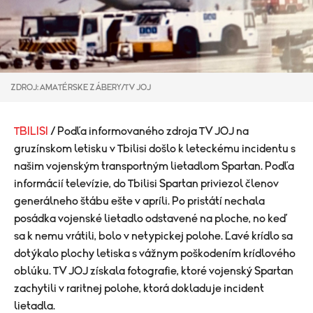
ZDROJ: AMATÉRSKE ZÁBERY/TV JOJ
TBILISI
/ Podľa informovaného zdroja TV JOJ na
gruzínskom letisku v Tbilisi došlo k leteckému incidentu s
našim vojenským transportným lietadlom Spartan. Podľa
informácií televízie, do Tbilisi Spartan priviezol členov
generálneho štábu ešte v apríli. Po pristátí nechala
posádka vojenské lietadlo odstavené na ploche, no keď
sa k nemu vrátili, bolo v netypickej polohe. Ľavé krídlo sa
dotýkalo plochy letiska s vážnym poškodením krídlového
oblúku. TV JOJ získala fotografie, ktoré vojenský Spartan
zachytili v raritnej polohe, ktorá dokladuje incident
lietadla.