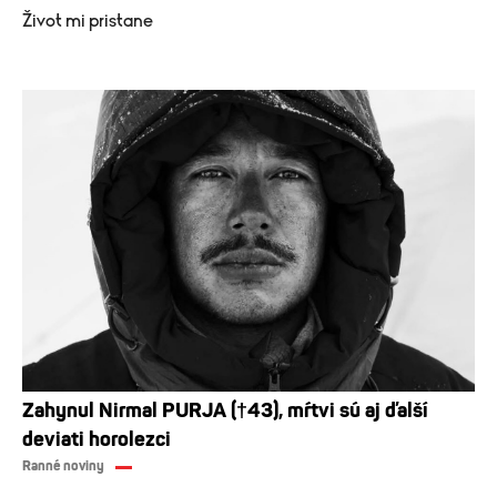
Život mi pristane
Zahynul Nirmal PURJA (†43), mŕtvi sú aj ďalší
deviati horolezci
Ranné noviny