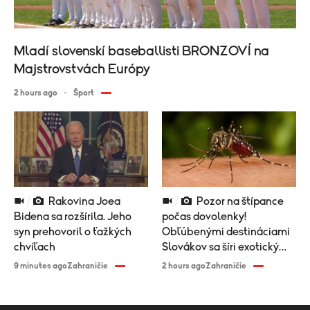
Mladí slovenskí baseballisti BRONZOVÍ na
Majstrovstvách Európy
2 hours ago
Šport
Rakovina Joea
Pozor na štípance
Bidena sa rozšírila. Jeho
počas dovolenky!
syn prehovoril o ťažkých
Obľúbenými destináciami
chvíľach
Slovákov sa šíri exotický
vírus
9 minutes ago
Zahraničie
2 hours ago
Zahraničie