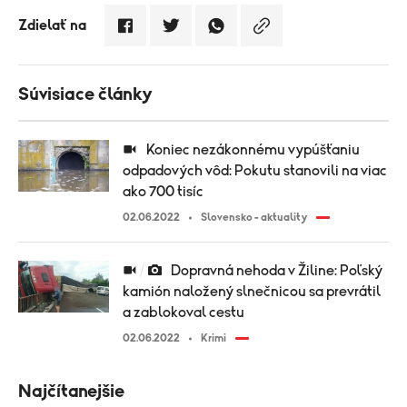
Zdielať na
Súvisiace články
Koniec nezákonnému vypúšťaniu
odpadových vôd: Pokutu stanovili na viac
ako 700 tisíc
02.06.2022
Slovensko - aktuality
Dopravná nehoda v Žiline: Poľský
kamión naložený slnečnicou sa prevrátil
a zablokoval cestu
02.06.2022
Krimi
Najčítanejšie