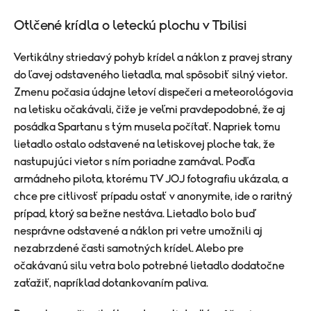
Otlčené krídla o leteckú plochu v Tbilisi
Vertikálny striedavý pohyb krídel a náklon z pravej strany
do ľavej odstaveného lietadla, mal spôsobiť silný vietor.
Zmenu počasia údajne letoví dispečeri a meteorológovia
na letisku očakávali, čiže je veľmi pravdepodobné, že aj
posádka Spartanu s tým musela počítať. Napriek tomu
lietadlo ostalo odstavené na letiskovej ploche tak, že
nastupujúci vietor s ním poriadne zamával. Podľa
armádneho pilota, ktorému TV JOJ fotografiu ukázala, a
chce pre citlivosť prípadu ostať v anonymite, ide o raritný
prípad, ktorý sa bežne nestáva. Lietadlo bolo buď
nesprávne odstavené a náklon pri vetre umožnili aj
nezabrzdené časti samotných krídel. Alebo pre
očakávanú silu vetra bolo potrebné lietadlo dodatočne
zaťažiť, napríklad dotankovaním paliva.