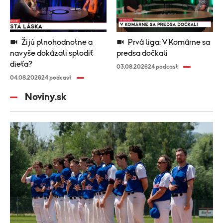
Žijú plnohodnotne a
Prvá liga: V Komárne sa
navyše dokázali splodiť
predsa dočkali
dieťa?
03.08.2026
24 podcast
04.08.2026
24 podcast
Noviny.sk