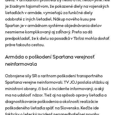
dielu. V armádnom prostredí by nešlo o nič neobvyklé. Nie
je žiadnym tajomstvom, že pokazené diely na vojenských
lietadlách v armáde, vymieňajú za funkčné diely
odobraté z iných lietadiel. Nákup nového kusu pre
Spartan je v armádnom systéme objednávania dielov
nesmierne komplikovaný aj zdĺhavý. Preto sa dá
predpokladať, že k dielu sa posadká v Tbilisi mohla dostať
práve takouto cestou.
Armáda o poškodení Spartana verejnosť
neinformovala
Ozbrojene sily SR o raritnom poškodení transportného
Spartana verejne neinformovali. TV JOJ poslala otázku aj
ministrovi obrany, či bol o incidente informovaný, a aký
ma na udalosť názor. Tiež aj na spôsob opravy lietadla a
diagnostikovanie poškodenia a okolnosti realizácie
poškodeného lietadla späť na Slovensko. Keďže ide
fakticky o letecký incident nezanedbateľnej povahy,