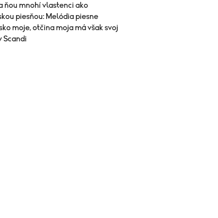
sa ňou mnohí vlastenci ako
skou piesňou: Melódia piesne
sko moje, otčina moja má však svoj
v Scandi