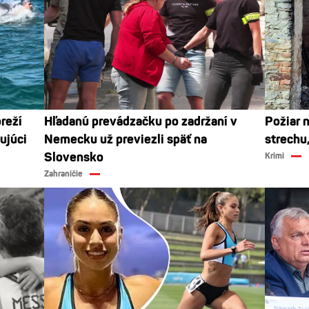
reží
Hľadanú prevádzačku po zadržaní v
Požiar 
kujúci
Nemecku už previezli späť na
strechu,
Slovensko
Krimi
Zahraničie