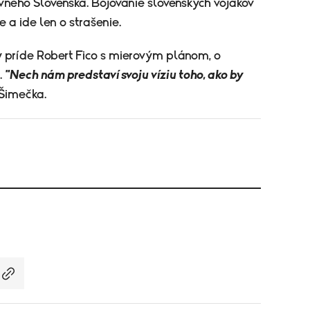
vneho Slovenska. Bojovanie slovenských vojakov
 a ide len o strašenie.
y príde Robert Fico s mierovým plánom, o
.
"Nech nám predstaví svoju víziu toho, ako by
Šimečka.