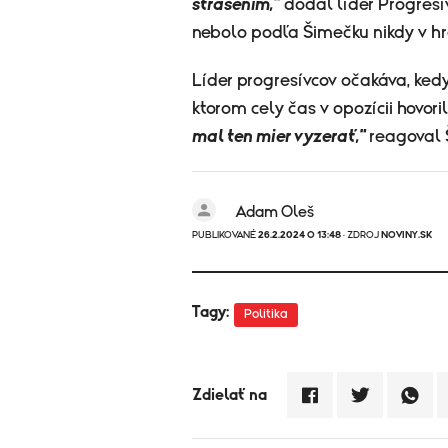
strašením,"
dodal líder Progresí
nebolo podľa Šimečku nikdy v hre
Líder progresívcov očakáva, ked
ktorom cely čas v opozícii hovoril
mal ten mier vyzerať,"
reagoval 
Adam Oleš
PUBLIKOVANÉ
26.2.2024 O 13:48
· ZDROJ
NOVINY.SK
Tagy:
Politika
Zdielať na