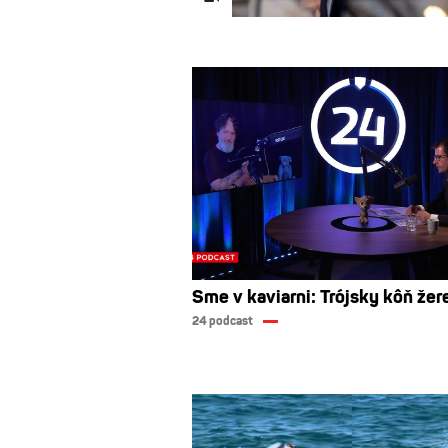
Sme v kaviarni: Trójsky kôň žer
24 podcast