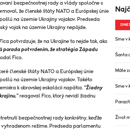
okovaní bezpečnostnej rady a vlády spoločne s
Najč
ormoval, že členské štáty NATO a Európskej únie
 pošlú na územie Ukrajiny vojakov. Predseda
DNE
nský vojak na územie Ukrajiny nepôjde.
Sme v k
Fica potvrdzuje, že na Ukrajine to nejde tak, ako
á porada potvrdením, že stratégia Západu
Šanta a
odal Fico.
Máte z
aceré členské štáty NATO a Európskej únie
 pošlú na územie Ukrajiny vojakov. Takéto
Sme v k
emiéra k obrovskej eskalácii napätia.
"Žiadny
rajinu,"
reagoval Fico, ktorý nevidí žiadnu
Parazit
Život m
stretnutí bezpečnostnej rady konkrétny, keďže
vo vyhradenom režime. Predseda parlamentu