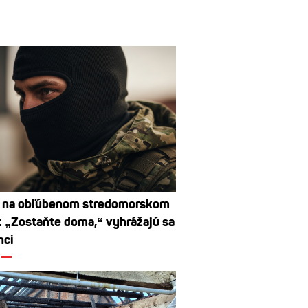
e na obľúbenom stredomorskom
: „Zostaňte doma,“ vyhrážajú sa
nci