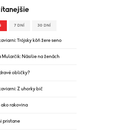
ítanejšie
S
7 DNÍ
30 DNÍ
aviarni: Trójsky kôň žere seno
 Mularčik: Násilie na ženách
dravé obličky?
aviarni: Z uhorky bič
 ako rakovina
i pristane