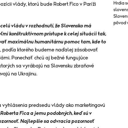
Hrdia 
zícii vlády, ktorú bude Robert Fico v Paríži
sloven
Sloven
pôvod 
celú vládu v rozhodnutí, že Slovensko má
mi konštruktívnom prístupe k celej situácii tak,
ovať maximálnu humanitárnu pomoc tam, kde to
i, podľa ktorého budeme naďalej zásobovať
iámi. Ponechať chcú aj bežné fungujúce
ktorých sa vyrábajú na Slovensku zbraňové
vajú na Ukrajinu.
a vyhlásenia predsedu vlády ako marketingovú
a Roberta Fica a jemu podobných, keď sú v
pozornosť. Najlepšie sa odvracia pozornosť