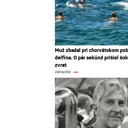
Muž zbadal pri chorvátskom pob
delfína. O pár sekúnd prišiel šo
zvrat
Zahraničie