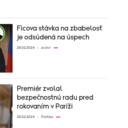
Ficova stávka na zbabelosť
je odsúdená na úspech
26.02.2024
Archív
Premiér zvolal
bezpečnostnú radu pred
rokovaním v Paríži
26.02.2024
Politika