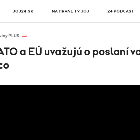
JOJ24.SK
NA HRANE TV JOJ
24 PODCAST
viny PLUS
ATO a EÚ uvažujú o poslaní v
ico