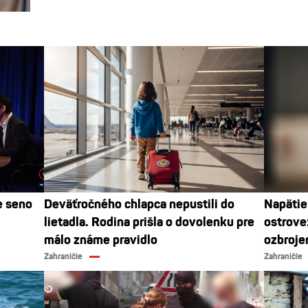
e seno
Deväťročného chlapca nepustili do
Napäti
lietadla. Rodina prišla o dovolenku pre
ostrove
málo známe pravidlo
ozbroje
Zahraničie
Zahraničie