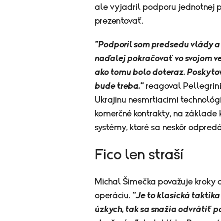
ale vyjadril podporu jednotnej po
prezentovať.
"Podporil som predsedu vlády a 
naďalej pokračovať vo svojom veľ
ako tomu bolo doteraz. Poskyt
bude treba,"
reagoval Pellegrin
Ukrajinu nesmrtiacimi technológ
komerčné kontrakty, na základe 
systémy, ktoré sa neskôr odpredá
Fico len straší
Michal Šimečka považuje kroky 
operáciu.
"Je to klasická taktik
úzkych, tak sa snažia odvrátiť 