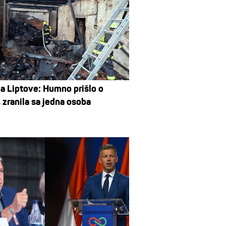
na Liptove: Humno prišlo o
 zranila sa jedna osoba