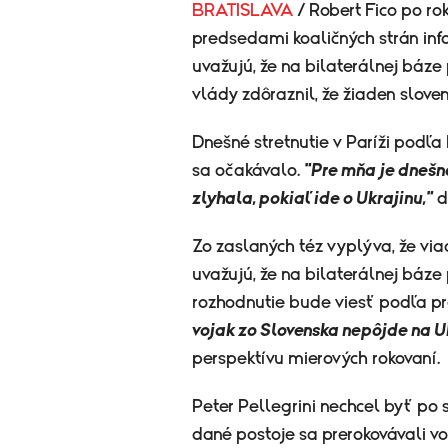
BRATISLAVA
/ Robert Fico po r
predsedami koaličných strán inf
uvažujú, že na bilaterálnej báze
vlády zdôraznil, že žiaden slove
Dnešné stretnutie v Paríži podľa 
sa očakávalo.
"Pre mňa je dnešn
zlyhala, pokiaľ ide o Ukrajinu,"
d
Zo zaslaných téz vyplýva, že vi
uvažujú, že na bilaterálnej báze
rozhodnutie bude viesť podľa pr
vojak zo Slovenska nepôjde na Uk
perspektívu mierových rokovaní.
Peter Pellegrini nechcel byť po 
dané postoje sa prerokovávali 