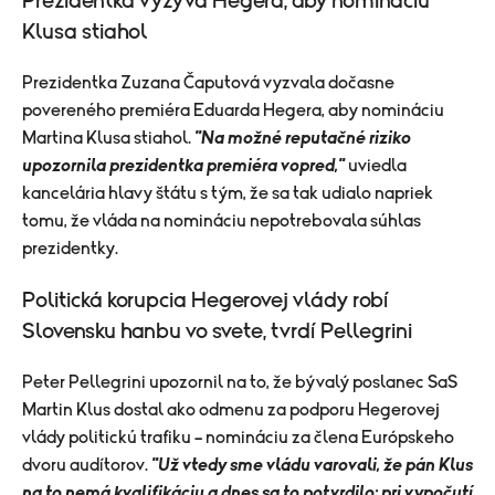
Prezidentka vyzýva Hegera, aby nomináciu
Klusa stiahol
Prezidentka Zuzana Čaputová vyzvala dočasne
povereného premiéra Eduarda Hegera, aby nomináciu
Martina Klusa stiahol.
"Na možné reputačné riziko
upozornila prezidentka premiéra vopred,"
uviedla
kancelária hlavy štátu s tým, že sa tak udialo napriek
tomu, že vláda na nomináciu nepotrebovala súhlas
prezidentky.
Politická korupcia Hegerovej vlády robí
Slovensku hanbu vo svete, tvrdí Pellegrini
Peter Pellegrini upozornil na to, že bývalý poslanec SaS
Martin Klus dostal ako odmenu za podporu Hegerovej
vlády politickú trafiku – nomináciu za člena Európskeho
dvoru audítorov.
"Už vtedy sme vládu varovali, že pán Klus
na to nemá kvalifikáciu a dnes sa to potvrdilo: pri vypočutí