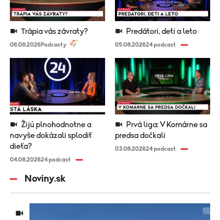
Trápia vás závraty?
Predátori, deti a leto
06.08.2026
Podcasty
05.08.2026
24 podcast
Žijú plnohodnotne a
Prvá liga: V Komárne sa
navyše dokázali splodiť
predsa dočkali
dieťa?
03.08.2026
24 podcast
04.08.2026
24 podcast
Noviny.sk