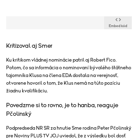
Embed kód
Kritizoval aj Smer
Ku kritikom vládnej nominácie patril aj Robert Fico.
Potom, čo sa informácia o nominovaní bývalého štátneho
tajomníka Klusa na člena EDA dostala na verejnosť,
otvorene hovoril o tom, že Klus nemá na túto pozíciu
žiadnu kvalifikáciu.
Povedzme si to rovno, je to hanba, reaguje
Pčolinský
Podpredseda NR SR za hnutie Sme rodina Peter Pčolinský
pre Noviny PLUS TV JOJ uviedol, že z výsledku bol dosť