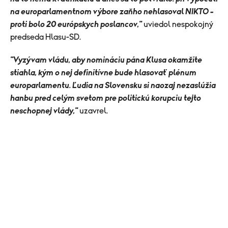
na europarlamentnom výbore zaňho nehlasoval NIKTO –
proti bolo 20 európskych poslancov,"
uviedol nespokojný
predseda Hlasu-SD.
"Vyzývam vládu, aby nomináciu pána Klusa okamžite
stiahla, kým o nej definitívne bude hlasovať plénum
europarlamentu. Ľudia na Slovensku si naozaj nezaslúžia
hanbu pred celým svetom pre politickú korupciu tejto
neschopnej vlády,"
uzavrel.