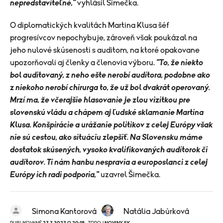
nepredstaviteľné,"
vyhlásil Šimečka.
O diplomatických kvalitách Martina Klusa šéf
progresívcov nepochybuje, zároveň však poukázal na
jeho nulové skúsenosti s auditom, na ktoré opakovane
upozorňovali aj členky a členovia výboru.
"To, že niekto
bol auditovaný, z neho ešte nerobí audítora, podobne ako
z niekoho nerobí chirurga to, že už bol dvakrát operovaný.
Mrzí ma, že včerajšie hlasovanie je zlou vizitkou pre
slovenskú vládu a chápem aj ľudské sklamanie Martina
Klusa. Konšpirácie a urážanie politikov z celej Európy však
nie sú cestou, ako situáciu zlepšiť. Na Slovensku máme
dostatok skúsených, vysoko kvalifikovaných audítorok či
audítorov. Tí nám hanbu nespravia a europoslanci z celej
Európy ich radi podporia,"
uzavrel Šimečka.
Simona Kantorová
Natália Jabůrková
PUBLIKOVANÉ
23.3.2023 O 20:18
· ZDROJ
NOVINY.SK