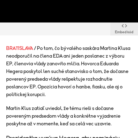
Embed kód
BRATISLAVA
/ Po tom, čo bývalého saskára Martina Klusa
neodporučil na člena EDA ani jeden poslanec z výboru
EP, členovia vlády zanovito mlčia. Hovorca Eduarda
Hegera poskytol len suché stanovisko o tom, že dočasne
poverený predseda vlády rešpektuje rozhodnutie
poslancov EP. Opozícia hovorí o hanbe, fiasku, ale aj o
politickej korupcii.
Martin Klus zatiaľ uviedol, že tému rieši s dočasne
povereným predsedom vlády a konkrétne vyjadrenie
poskytne až v momente, keď sa celá vec uzavrie.