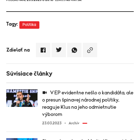
Tagy:
Politika
Zdielať na
Súvisiace články
V EP evidentne nešlo o kandidáta, ale
o presun špinavej národnej politiky,
reaguje Klus na jeho odmietnutie
výborom
23.03.2023
Archív