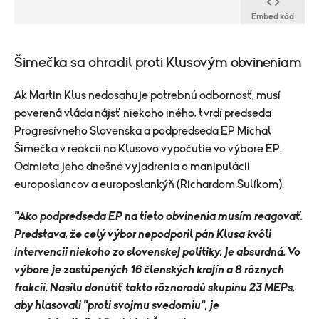
Embed kód
​Šimečka sa ohradil proti Klusovým obvineniam​
Ak Martin Klus nedosahuje potrebnú odbornosť, musí
poverená vláda nájsť niekoho iného, tvrdí predseda
Progresívneho Slovenska a podpredseda EP Michal
Šimečka v reakcii na Klusovo vypočutie vo výbore EP.
Odmieta jeho dnešné vyjadrenia o manipulácii
europoslancov a europoslankýň (Richardom Sulíkom).
"Ako podpredseda EP na tieto obvinenia musím reagovať.
Predstava, že celý výbor nepodporil pán Klusa kvôli
intervencii niekoho zo slovenskej politiky, je absurdná. Vo
výbore je zastúpených 16 členských krajín a 8 rôznych
frakcií. Nasilu donútiť takto rôznorodú skupinu 23 MEPs,
aby hlasovali "proti svojmu svedomiu", je