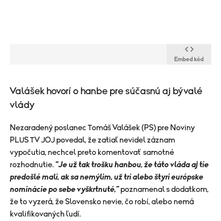
Embed kód
​Valášek hovorí o hanbe pre súčasnú aj bývalé
vlády
Nezaradený poslanec Tomáš Valášek (PS) pre Noviny
PLUS TV JOJ povedal, že zatiaľ nevidel záznam
vypočutia, nechcel preto komentovať samotné
rozhodnutie.
"Je už tak trošku hanbou, že táto vláda aj tie
predošlé mali, ak sa nemýlim, už tri alebo štyri európske
nominácie po sebe vyškrtnuté,"
poznamenal s dodatkom,
že to vyzerá, že Slovensko nevie, čo robí, alebo nemá
kvalifikovaných ľudí.