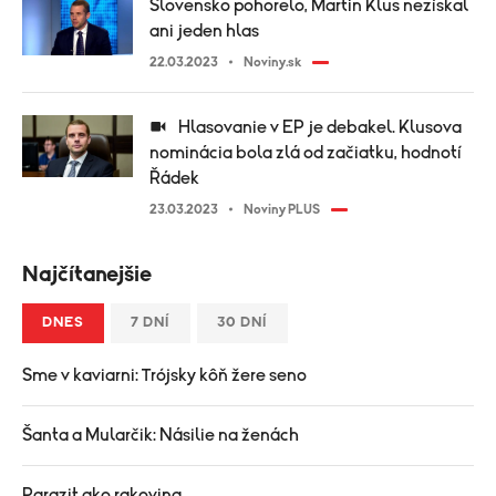
Slovensko pohorelo, Martin Klus nezískal
ani jeden hlas
22.03.2023
Noviny.sk
Hlasovanie v EP je debakel. Klusova
nominácia bola zlá od začiatku, hodnotí
Řádek
23.03.2023
Noviny PLUS
Najčítanejšie
DNES
7 DNÍ
30 DNÍ
Sme v kaviarni: Trójsky kôň žere seno
Šanta a Mularčik: Násilie na ženách
Parazit ako rakovina