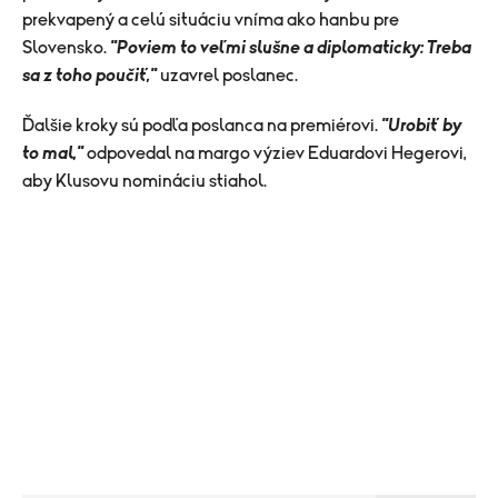
prekvapený a celú situáciu vníma ako hanbu pre
Slovensko.
"Poviem to veľmi slušne a diplomaticky: Treba
sa z toho poučiť,"
uzavrel poslanec.
Ďalšie kroky sú podľa poslanca na premiérovi.
"Urobiť by
to mal,"
odpovedal na margo výziev Eduardovi Hegerovi,
aby Klusovu nomináciu stiahol.