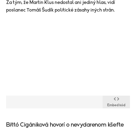
Za tým, že Martin Klus nedostal ani jediný hlas, vidí
poslanec Tomáš Šudík politické zásahy iných strán.
Embed kód
​Bittó Cigániková hovorí o nevydarenom kšefte