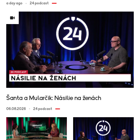
a day ago
24 podcast
Šanta a Mularčik: Násilie na ženách
06.08.2026
24 podcast