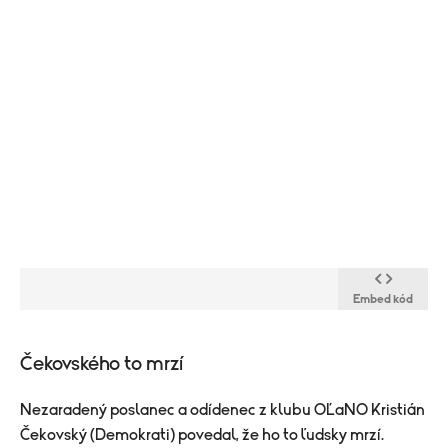
Embed kód
​Čekovského to mrzí
Nezaradený poslanec a odídenec z klubu OĽaNO Kristián
Čekovský (Demokrati) povedal, že ho to ľudsky mrzí.