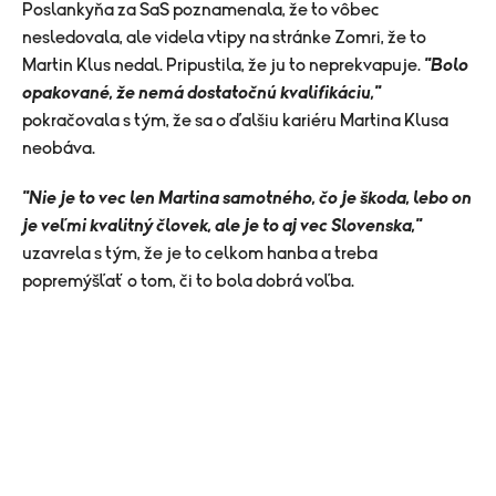
Poslankyňa za SaS poznamenala, že to vôbec
nesledovala, ale videla vtipy na stránke Zomri, že to
Martin Klus nedal. Pripustila, že ju to neprekvapuje.
"Bolo
opakované, že nemá dostatočnú kvalifikáciu,"
pokračovala s tým, že sa o ďalšiu kariéru Martina Klusa
neobáva.
"Nie je to vec len Martina samotného, čo je škoda, lebo on
je veľmi kvalitný človek, ale je to aj vec Slovenska,"
uzavrela s tým, že je to celkom hanba a treba
popremýšľať o tom, či to bola dobrá voľba.