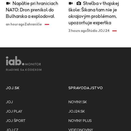
Napätie pri hraniciach
Streľba v thajskej
NATO: Dron prenikol do
škole: Šikana tam nie je
Bulharska a explodoval
okrajovým problémom,
upozorňuje expertka
an hour ago
Zahraničie
3 hours ago
Štúdio JOJ 24
RIADIME SA KÓDEXOM
JOJ.SK
SPRAVODAJSTVO
JOJ
NOVINY.SK
JOJ PLAY
JOJ24.SK
JOJ ŠPORT
NOVINY PLUS
JOJ CZ
VIDEONOVINY