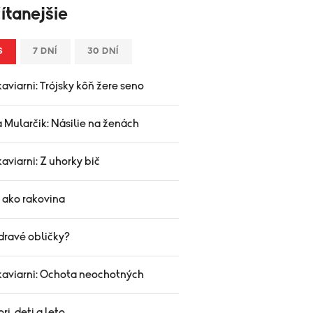
ítanejšie
S
7 DNÍ
30 DNÍ
aviarni: Trójsky kôň žere seno
 Mularčik: Násilie na ženách
aviarni: Z uhorky bič
 ako rakovina
dravé obličky?
kaviarni: Ochota neochotných
ri, deti a leto