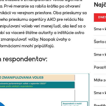
Najč
ka. Prvé meranie sa robilo krátko po otvorení
ikácii vo verejnom priestore. Oba prieskumy sa
DNE
vneho prieskumu agentúry AKO pre reláciu Na
ipulovaní volieb verí menej ľudí, ako keď sa o
Sme v k
 sa viaceré štátne autority a inštitúcie ostro
ky zmanipulovať voľby. Naopak úvahy o
Šanta a
ormáciami mnohí pripúšťajú.
Sme v k
h respondentov:
Parazit
Máte z
Sme v 
Predáto