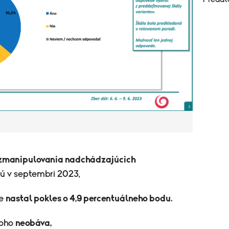
zmanipulovania nadchádzajúcich
dú v septembri 2023,
že
nastal pokles o 4,9 percentuálneho bodu.
toho
neobáva,