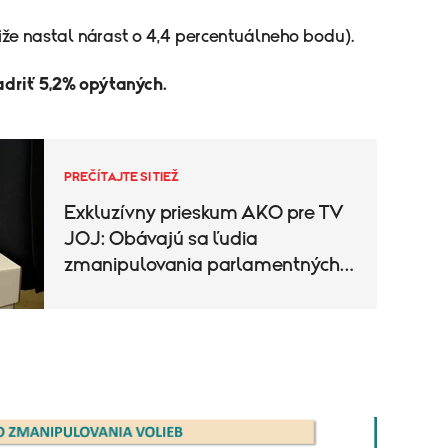
čiže nastal nárast o 4,4 percentuálneho bodu).
adriť 5,2% opýtaných.
PREČÍTAJTE SI TIEŽ
Exkluzívny prieskum AKO pre TV
JOJ: Obávajú sa ľudia
zmanipulovania parlamentných
volieb?