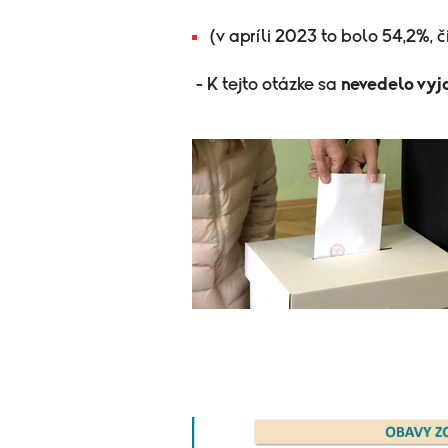
(v apríli 2023 to bolo 54,2%, 
- K tejto otázke sa
nevedelo vyj