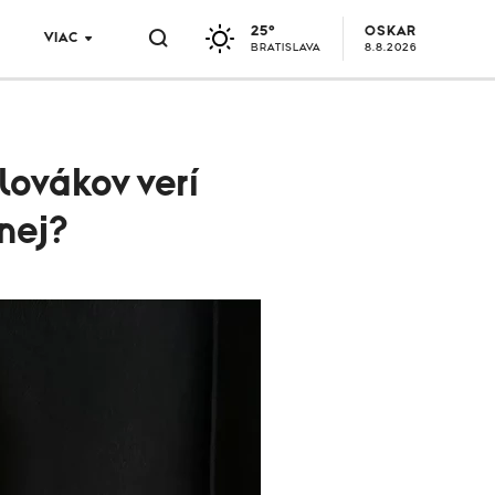
25°
OSKAR
VIAC
BRATISLAVA
8.8.2026
lovákov verí
enej?