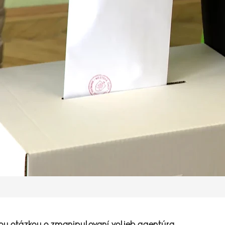
stou otázkou o zmanipulovaní volieb agentúra