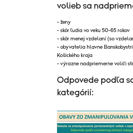
volieb sa nadpriem
- ženy
- skôr ľudia vo veku 50-65 rokov
- skôr menej vzdelaní (so vzdel
- obyvatelia hlavne Banskobystri
Košického kraja
- výrazne nadpriemerne voliči s
Odpovede podľa s
kategórií: