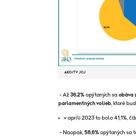
AKO/TV JOJ
- Až
36,2%
opýtaných sa
obáva 
parlamentných volieb
, ktoré bu
v apríli 2023 to bolo 41,1%, či
- Naopak,
58,6%
opýtaných sa 