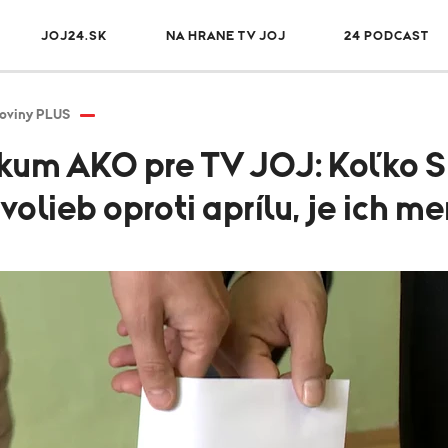
JOJ24.SK
NA HRANE TV JOJ
24 PODCAST
oviny PLUS
skum AKO pre TV JOJ: Koľko S
olieb oproti aprílu, je ich m