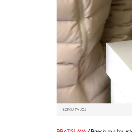
ZDROJ: TV JOJ
BRATISLAVA
/ Prieskum s tou i