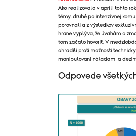
Ako realizovala v apríli tohto ro
témy, druhé po intenzívnej komun
porovnali a z výsledkov exkluzí
hrane vyplýva, že úvahám o zman
tom začalo hovoriť. V medziobdobí
ohradili proti možnosti technic
manipulovaní náladami a dezinf
​Odpovede všetkýc