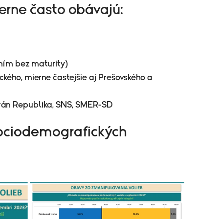
erne často obávajú:
aním bez maturity)
ckého, mierne častejšie aj Prešovského a
trán Republika, SNS, SMER-SD
ociodemografických