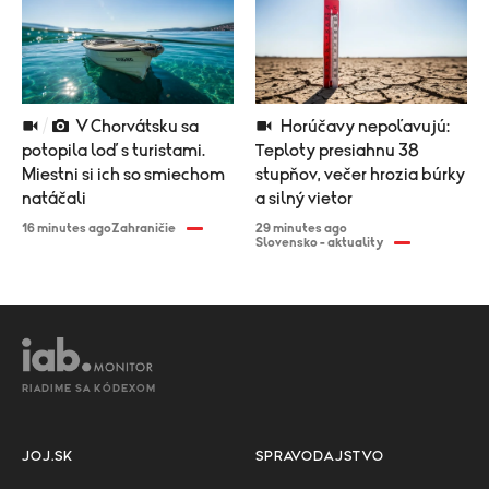
V Chorvátsku sa
Horúčavy nepoľavujú:
potopila loď s turistami.
Teploty presiahnu 38
Miestni si ich so smiechom
stupňov, večer hrozia búrky
natáčali
a silný vietor
16 minutes ago
Zahraničie
29 minutes ago
Slovensko - aktuality
RIADIME SA KÓDEXOM
JOJ.SK
SPRAVODAJSTVO