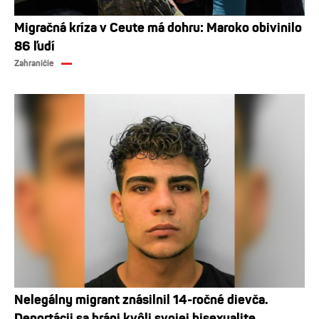
Migračná kríza v Ceute má dohru: Maroko obivinilo
86 ľudí
Zahraničie
Nelegálny migrant znásilnil 14-ročné dievča.
Deportácii sa bráni kvôli svojej bisexualite