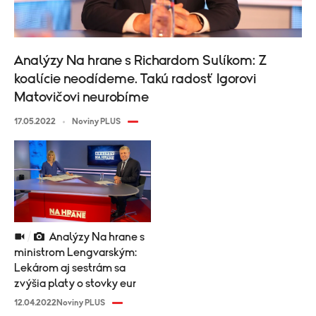
Analýzy Na hrane s Richardom Sulíkom: Z
koalície neodídeme. Takú radosť Igorovi
Matovičovi neurobíme
17.05.2022
Noviny PLUS
Analýzy Na hrane s
ministrom Lengvarským:
Lekárom aj sestrám sa
zvýšia platy o stovky eur
12.04.2022
Noviny PLUS