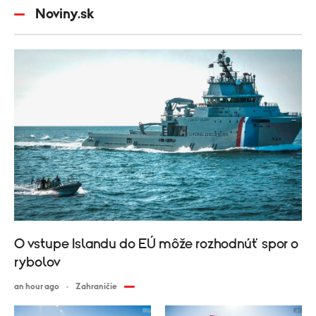
Noviny.sk
O vstupe Islandu do EÚ môže rozhodnúť spor o
rybolov
an hour ago
Zahraničie