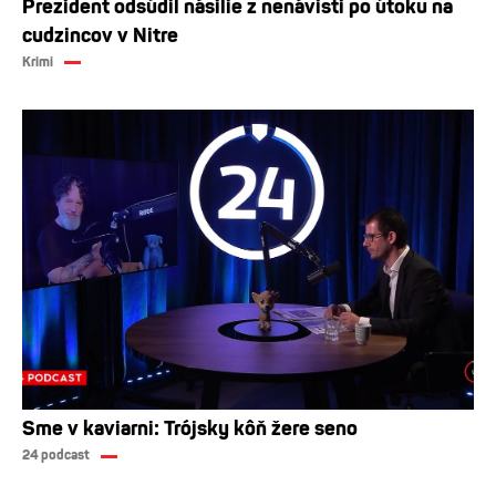
Prezident odsúdil násilie z nenávisti po útoku na
cudzincov v Nitre
Krimi
Sme v kaviarni: Trójsky kôň žere seno
24 podcast