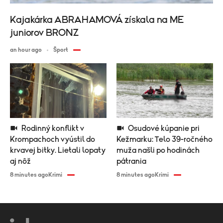
Kajakárka ABRAHAMOVÁ získala na ME
juniorov BRONZ
an hour ago
Šport
Rodinný konflikt v
Osudové kúpanie pri
Krompachoch vyústil do
Kežmarku: Telo 39-ročného
krvavej bitky. Lietali lopaty
muža našli po hodinách
aj nôž
pátrania
8 minutes ago
Krimi
8 minutes ago
Krimi