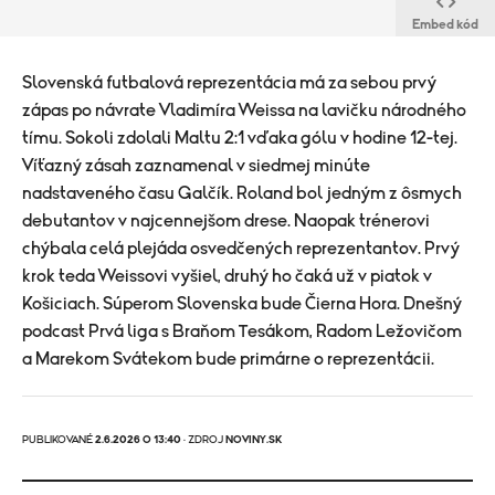
Embed kód
Slovenská futbalová reprezentácia má za sebou prvý
zápas po návrate Vladimíra Weissa na lavičku národného
tímu. Sokoli zdolali Maltu 2:1 vďaka gólu v hodine 12-tej.
Víťazný zásah zaznamenal v siedmej minúte
nadstaveného času Galčík. Roland bol jedným z ôsmych
debutantov v najcennejšom drese. Naopak trénerovi
chýbala celá plejáda osvedčených reprezentantov. Prvý
krok teda Weissovi vyšiel, druhý ho čaká už v piatok v
Košiciach. Súperom Slovenska bude Čierna Hora. Dnešný
podcast Prvá liga s Braňom Tesákom, Radom Ležovičom
a Marekom Svátekom bude primárne o reprezentácii.
PUBLIKOVANÉ
2.6.2026 O 13:40
· ZDROJ
NOVINY.SK