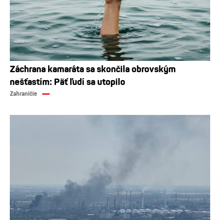
Záchrana kamaráta sa skončila obrovským
nešťastím: Päť ľudí sa utopilo
Zahraničie