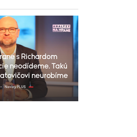
rane s Richardom
ície neodídeme. Takú
Matovičovi neurobíme
Noviny PLUS