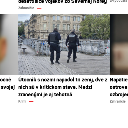
desaťtisíce vojakov zo Severnej Kórey
24 podcast
Zahraničie
ročné
Útočník s nožmi napadol tri ženy, dve z
Napäti
 svojej
nich sú v kritickom stave. Medzi
ostrove
zranenými je aj tehotná
ozbroje
Krimi
Zahraničie