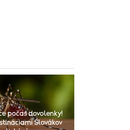
ce počas dovolenky!
tináciami Slovákov