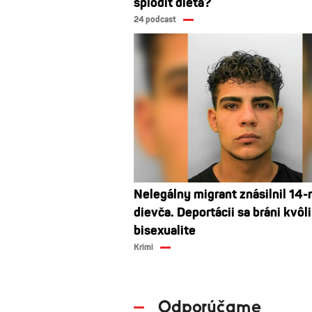
splodiť dieťa?
24 podcast
Nelegálny migrant znásilnil 14-
dievča. Deportácii sa bráni kvôli
bisexualite
Krimi
Odporúčame