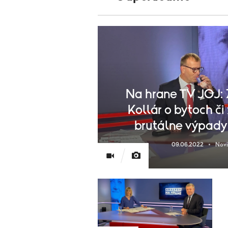
Na hrane TV JOJ: 
Kollár o bytoch či
brutálne výpady
09.06.2022
Nov