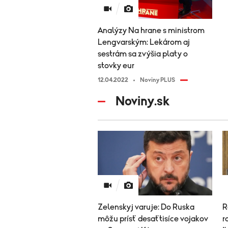
Analýzy Na hrane s ministrom
Lengvarským: Lekárom aj
sestrám sa zvýšia platy o
stovky eur
12.04.2022
Noviny PLUS
Noviny.sk
Zelenskyj varuje: Do Ruska
R
môžu prísť desaťtisíce vojakov
r