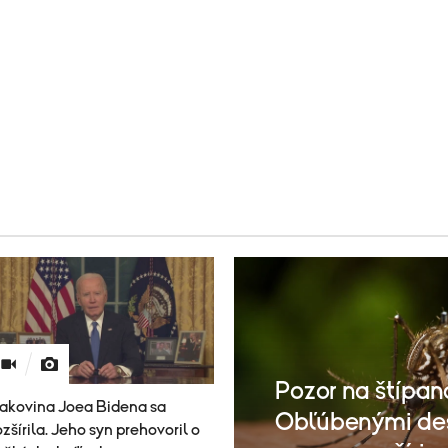
Pozor na štípan
akovina Joea Bidena sa
Obľúbenými des
ozšírila. Jeho syn prehovoril o