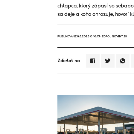
chlapca, ktorý zápasí so sebap
sa deje a koho ohrozuje, hovorí
PUBLIKOVANÉ
9.6.2026 O 10:13
· ZDROJ
NOVINY.SK
Zdielať na