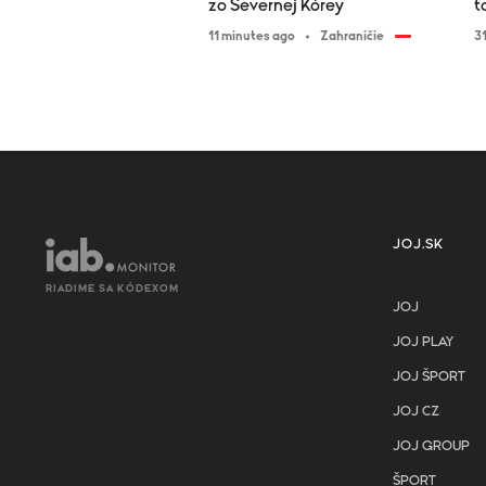
zo Severnej Kórey
ť
11 minutes ago
Zahraničie
3
JOJ.SK
RIADIME SA KÓDEXOM
JOJ
JOJ PLAY
JOJ ŠPORT
JOJ CZ
JOJ GROUP
ŠPORT