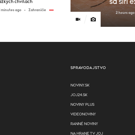
sa šíri 
ažkých chvíľach
1 minutes ago
Zahraničie
2 hours ago
SPRAVODAJSTVO
NOVINY.SK
JOJ24.SK
NOVINY PLUS
VIDEONOVINY
RANNÉ NOVINY
NA HRANE TV JOJ