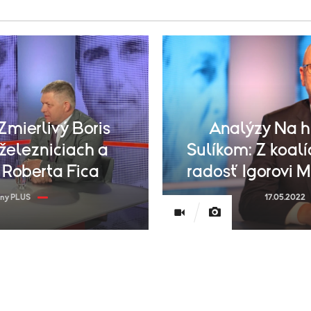
Zmierlivý Boris
Analýzy Na h
 železniciach a
Sulíkom: Z koal
 Roberta Fica
radosť Igorovi 
iny PLUS
17.05.2022