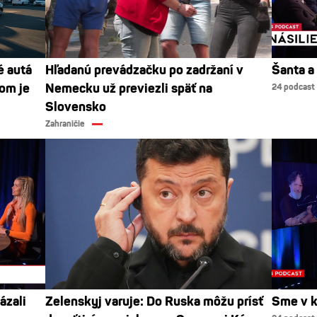
é autá
Hľadanú prevádzačku po zadržaní v
Šanta a
dom je
Nemecku už previezli späť na
24 podcast
Slovensko
Zahraničie
ázali
Zelenskyj varuje: Do Ruska môžu prísť
Sme v k