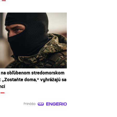
e na obľúbenom stredomorskom
: „Zostaňte doma,“ vyhrážajú sa
nci