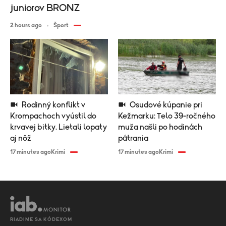
juniorov BRONZ
2 hours ago
Šport
Rodinný konflikt v
Osudové kúpanie pri
Krompachoch vyústil do
Kežmarku: Telo 39-ročného
krvavej bitky. Lietali lopaty
muža našli po hodinách
aj nôž
pátrania
17 minutes ago
Krimi
17 minutes ago
Krimi
RIADIME SA KÓDEXOM