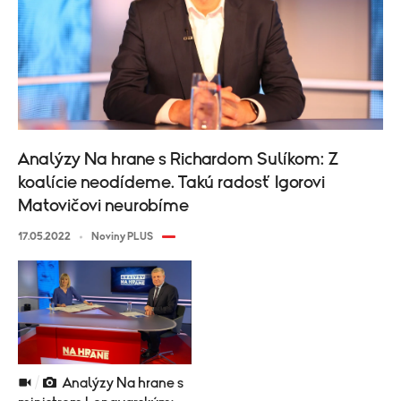
Analýzy Na hrane s Richardom Sulíkom: Z
koalície neodídeme. Takú radosť Igorovi
Matovičovi neurobíme
17.05.2022
Noviny PLUS
Analýzy Na hrane s