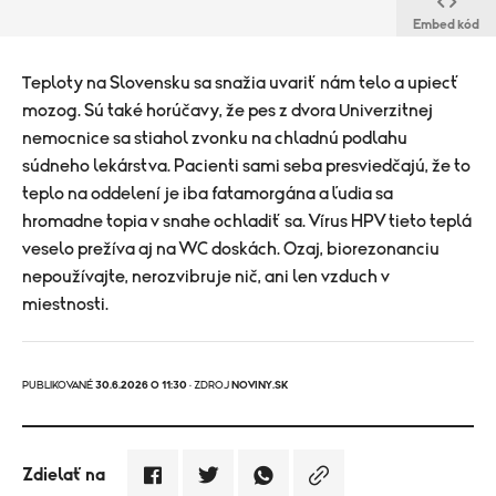
Embed kód
Teploty na Slovensku sa snažia uvariť nám telo a upiecť
mozog. Sú také horúčavy, že pes z dvora Univerzitnej
nemocnice sa stiahol zvonku na chladnú podlahu
súdneho lekárstva. Pacienti sami seba presviedčajú, že to
teplo na oddelení je iba fatamorgána a ľudia sa
hromadne topia v snahe ochladiť sa. Vírus HPV tieto teplá
veselo prežíva aj na WC doskách. Ozaj, biorezonanciu
nepoužívajte, nerozvibruje nič, ani len vzduch v
miestnosti.
PUBLIKOVANÉ
30.6.2026 O 11:30
· ZDROJ
NOVINY.SK
Zdielať na