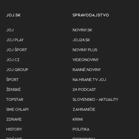
JOJ.SK
SPRAVODAJSTVO
JOJ
NOVINY.SK
JOJ PLAY
JOJ24.SK
JOJ ŠPORT
NOVINY PLUS
JOJ CZ
VIDEONOVINY
JOJ GROUP
RANNÉ NOVINY
ŠPORT
NA HRANE TV JOJ
ŽENSKÉ
24 PODCAST
TOPSTAR
SLOVENSKO - AKTUALITY
SME CHLAPI
ZAHRANIČIE
ZDRAVIE
KRIMI
HISTORY
POLITIKA