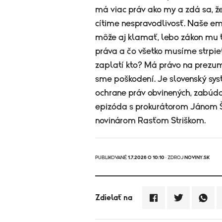
má viac práv ako my a zdá sa, že
cítime nespravodlivosť. Naše emó
môže aj klamať, lebo zákon mu
práva a čo všetko musíme strpie
zaplatí kto? Má právo na prezu
sme poškodení. Je slovenský sys
ochrane práv obvinených, zabúda
epizóda s prokurátorom Jánom
novinárom Rasťom Striškom.
PUBLIKOVANÉ
1.7.2026 O 10:10
· ZDROJ
NOVINY.SK
Zdielať na