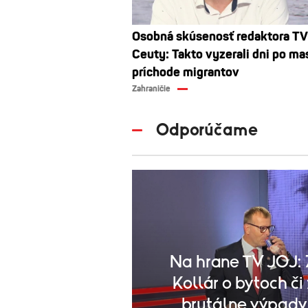
Osobná skúsenosť redaktora TV
Ceuty: Takto vyzerali dni po m
príchode migrantov
Zahraničie
Odporúčame
Na hrane TV JOJ: 
Kollár o bytoch či
brutálne výpady