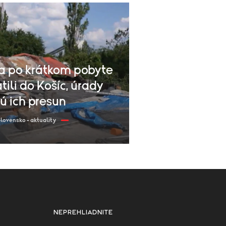
a po krátkom pobyte
ili do Košíc, úrady
ú ich presun
lovensko - aktuality
NEPREHLIADNITE