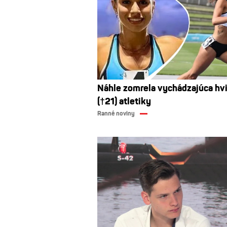
Náhle zomrela vychádzajúca hv
(†21) atletiky
Ranné noviny