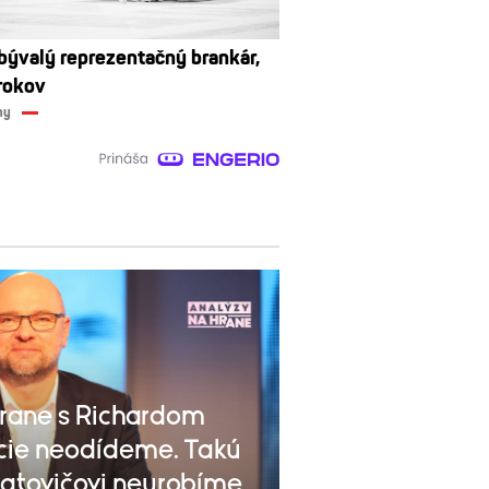
bývalý reprezentačný brankár,
rokov
ny
rane s Richardom
ície neodídeme. Takú
Matovičovi neurobíme