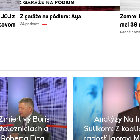
 JOJ z
Z garáže na pódium: Aya
Zomrel 
asovom
mal 39 
24 podcast
Ranné novi
Zmierlivý Boris
Analýzy Na h
 železniciach a
Sulíkom: Z koal
 Roberta Fica
radosť Igorovi 