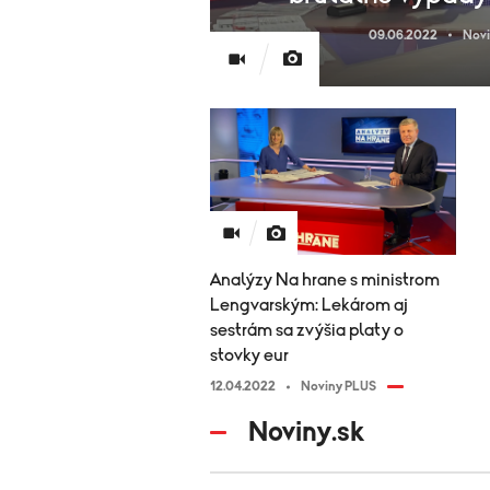
09.06.2022
Nov
Analýzy Na hrane s ministrom
Lengvarským: Lekárom aj
sestrám sa zvýšia platy o
stovky eur
12.04.2022
Noviny PLUS
Noviny.sk