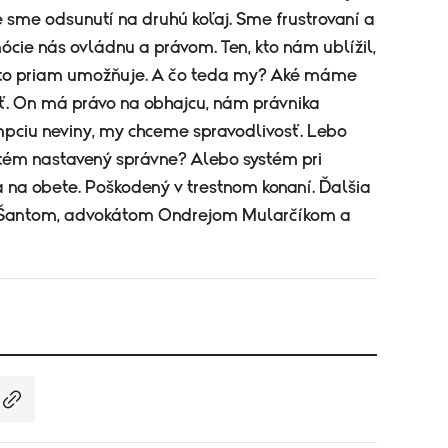
 sme odsunutí na druhú koľaj. Sme frustrovaní a
cie nás ovládnu a právom. Ten, kto nám ublížil,
 to priam umožňuje. A čo teda my? Aké máme
ť. On má právo na obhajcu, nám právnika
mpciu neviny, my chceme spravodlivosť. Lebo
tém nastavený správne? Alebo systém pri
 na obete. Poškodený v trestnom konaní. Ďalšia
 Šantom, advokátom Ondrejom Mularčíkom a