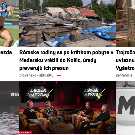
iezda
Rómske rodiny sa po krátkom pobyte v
Trojroč
Maďarsku vrátili do Košíc, úrady
uviaznu
preverujú ich presun
Vyšetro
Slovensko - aktuality
Zahraničie