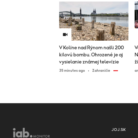
V Kolíne nad Rýnom našli 200
V
kilovú bombu. Ohrozené je aj
N
vysielanie známej televízie
ž
35 minutes ago
Zahraničie
a
JOJ.SK