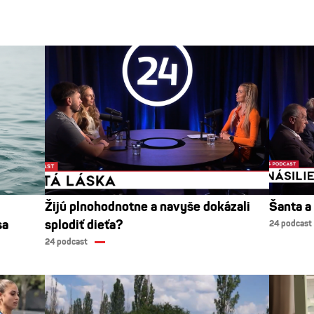
Žijú plnohodnotne a navyše dokázali
Šanta a
sa
splodiť dieťa?
24 podcast
24 podcast