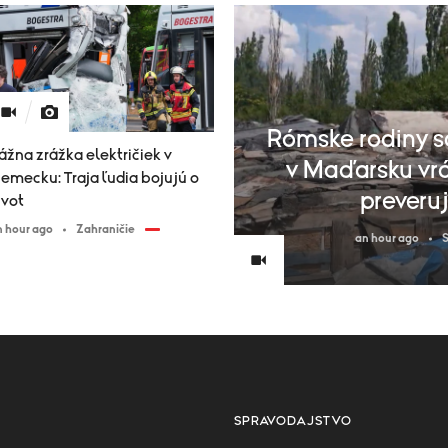
Rómske rodiny s
ážna zrážka električiek v
v Maďarsku vrát
emecku: Traja ľudia bojujú o
preveruj
ivot
n hour ago
Zahraničie
an hour ago
S
SPRAVODAJSTVO