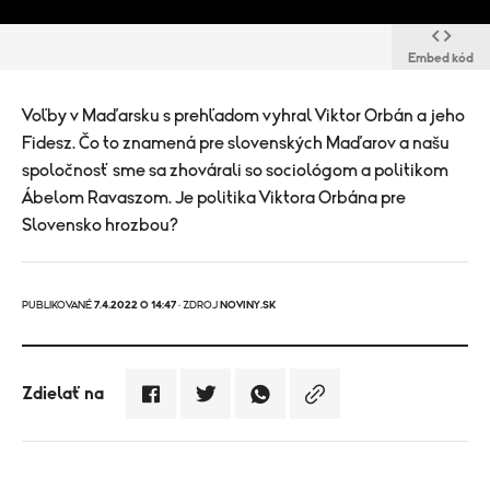
Embed kód
Voľby v Maďarsku s prehľadom vyhral Viktor Orbán a jeho
Fidesz. Čo to znamená pre slovenských Maďarov a našu
spoločnosť sme sa zhovárali so sociológom a politikom
Ábelom Ravaszom. Je politika Viktora Orbána pre
Slovensko hrozbou?
PUBLIKOVANÉ
7.4.2022 O 14:47
· ZDROJ
NOVINY.SK
Zdielať na