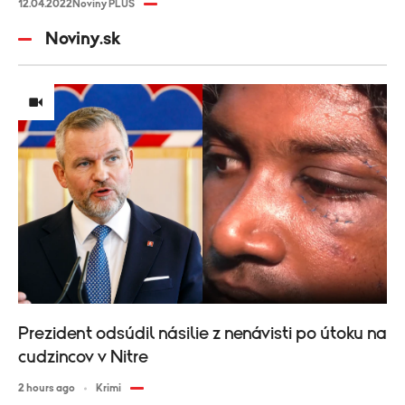
12.04.2022
Noviny PLUS
Noviny.sk
Prezident odsúdil násilie z nenávisti po útoku na
cudzincov v Nitre
2 hours ago
Krimi