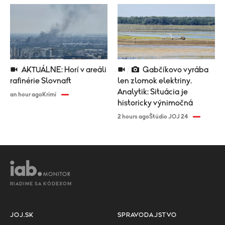
AKTUÁLNE: Horí v areáli
Gabčíkovo vyrába
rafinérie Slovnaft
len zlomok elektriny.
Analytik: Situácia je
an hour ago
Krimi
historicky výnimočná
2 hours ago
Štúdio JOJ 24
RIADIME SA KÓDEXOM
JOJ.SK
SPRAVODAJSTVO