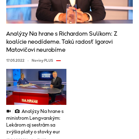
Analýzy Na hrane s Richardom Sulíkom: Z
koalície neodídeme. Takú radosť Igorovi
Matovičovi neurobíme
17.05.2022
Noviny PLUS
Analýzy Na hrane s
ministrom Lengvarským:
Lekárom aj sestrám sa
zvýšia platy o stovky eur