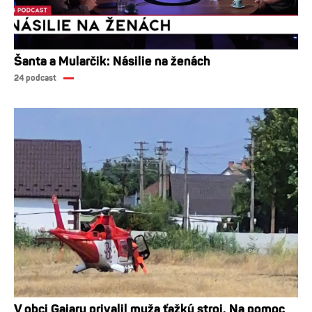
Šanta a Mularčik: Násilie na ženách
24 podcast
V obci Gajary privalil muža ťažký stroj. Na pomoc