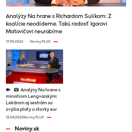
Analýzy Na hrane s Richardom Sulíkom: Z
koalície neodídeme. Takú radosť Igorovi
Matovičovi neurobíme
17.05.2022
Noviny PLUS
Analýzy Na hrane s
ministrom Lengvarským:
Lekárom aj sestrám sa
zvýšia platy o stovky eur
12.04.2022
Noviny PLUS
Noviny.sk