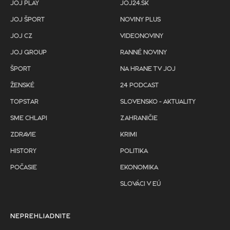
JOJ PLAY
JOJ24.SK
JOJ ŠPORT
NOVINY PLUS
JOJ CZ
VIDEONOVINY
JOJ GROUP
RANNÉ NOVINY
ŠPORT
NA HRANE TV JOJ
ŽENSKÉ
24 PODCAST
TOPSTAR
SLOVENSKO - AKTUALITY
SME CHLAPI
ZAHRANIČIE
ZDRAVIE
KRIMI
HISTORY
POLITIKA
POČASIE
EKONOMIKA
SLOVÁCI V EÚ
NEPREHLIADNITE