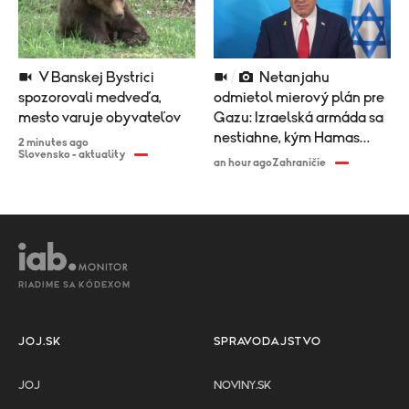
V Banskej Bystrici
Netanjahu
spozorovali medveďa,
odmietol mierový plán pre
mesto varuje obyvateľov
Gazu: Izraelská armáda sa
nestiahne, kým Hamas
2 minutes ago
Slovensko - aktuality
nezloží zbrane
an hour ago
Zahraničie
RIADIME SA KÓDEXOM
JOJ.SK
SPRAVODAJSTVO
JOJ
NOVINY.SK