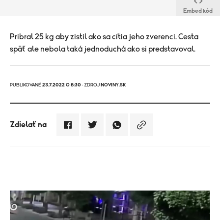
Embed kód
Pribral 25 kg aby zistil ako sa cítia jeho zverenci. Cesta
späť ale nebola taká jednoduchá ako si predstavoval.
PUBLIKOVANÉ
23.7.2022 O 8:30
· ZDROJ
NOVINY.SK
Zdielať na