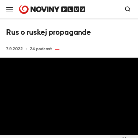
Rus o ruskej propagande
7.9.2022
24 podcast