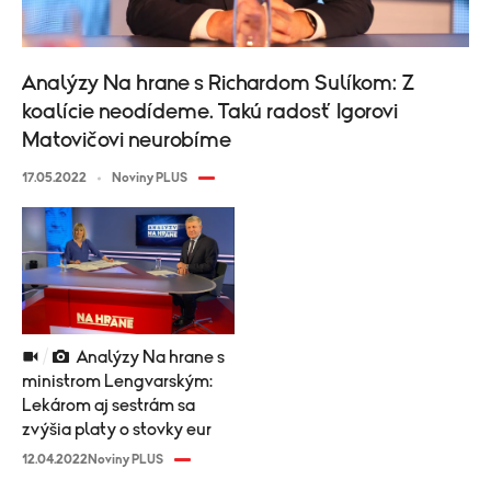
Analýzy Na hrane s Richardom Sulíkom: Z
koalície neodídeme. Takú radosť Igorovi
Matovičovi neurobíme
17.05.2022
Noviny PLUS
Analýzy Na hrane s
ministrom Lengvarským:
Lekárom aj sestrám sa
zvýšia platy o stovky eur
12.04.2022
Noviny PLUS