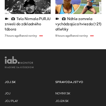
Telo Nirmala PURJU
Náhle zomrela
zniesli do základného
vychádzajúca hviezda (†21)
tábora
atletiky
7 hours ago
Ranné noviny
9 hours ago
Ranné noviny
RIADIME SA KÓDEXOM
JOJ.SK
SPRAVODAJSTVO
JOJ
NOVINY.SK
JOJ PLAY
JOJ24.SK