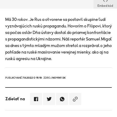
Embed kód
Má 30 rokov. Je Rus a otvorene sa postavil skupine ľudí
vyznávajúcich ruskú propagandu. Hovorím o Filipovi, ktorý
sa počas osláv Dňa ústavy dostal do priamej konfrontácie
s propagandistickými názormi. Náš reportér Samuel Migaľ
sa dnes s týmto mladým mužom stretol a rozprával o jeho
pohľade na ruské masírovanie verejnej mienky, ako aj na
ruskú agresiu na Ukrajine.
PUBLIKOVANÉ
7.9.2022 O 15:19
· ZDROJ
NOVINY.SK
Zdielať na