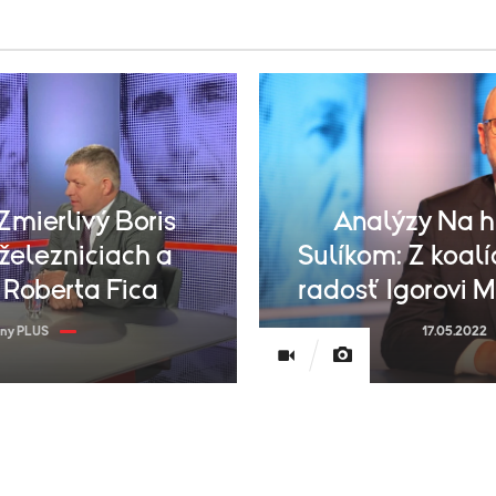
Zmierlivý Boris
Analýzy Na h
 železniciach a
Sulíkom: Z koal
 Roberta Fica
radosť Igorovi 
iny PLUS
17.05.2022