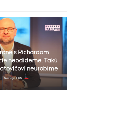
rane s Richardom
ície neodídeme. Takú
Matovičovi neurobíme
Noviny PLUS