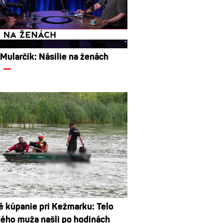
 Mularčik: Násilie na ženách
 kúpanie pri Kežmarku: Telo
ého muža našli po hodinách