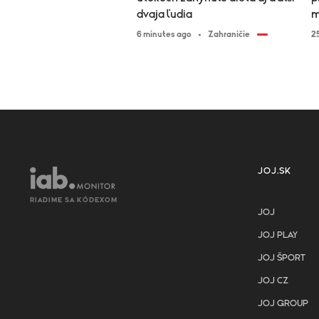
dvaja ľudia
m
6 minutes ago
Zahraničie
2
JOJ.SK
RIADIME SA KÓDEXOM
JOJ
JOJ PLAY
JOJ ŠPORT
JOJ CZ
JOJ GROUP