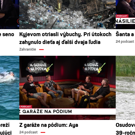
e seno
Kyjevom otriasli výbuchy. Pri útokoch
Šanta a
zahynulo dieťa aj ďalší dvaja ľudia
24 podcast
Zahraničie
reží
Z garáže na pódium: Aya
Osudové
kujúci
39-ročn
24 podcast