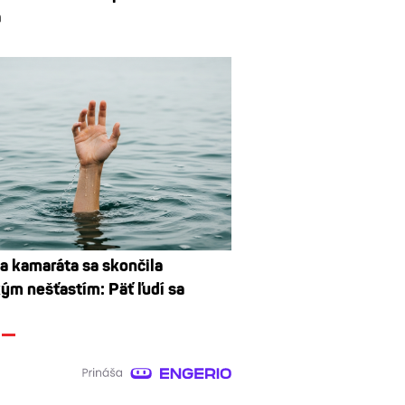
a
a kamaráta sa skončila
ým nešťastím: Päť ľudí sa