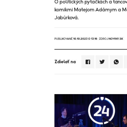
O politických pytačkách a tanco
komikmi Matejom Adámym a Mak
Jabůrková.
PUBLIKOVANÉ
10.10.2023 O 13:16
· ZDROJ
NOVINY.SK
Zdielať na