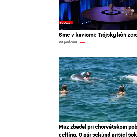
Sme v kaviarni: Trójsky kôň žer
24 podcast
Muž zbadal pri chorvátskom pob
delfína. O pár sekúnd prišiel šo