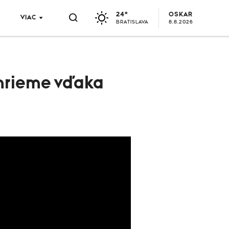
24°
OSKAR
VIAC
BRATISLAVA
8.8.2026
omrieme vďaka