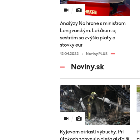
Analýzy Na hrane s ministrom
Lengvarským: Lekárom aj
sestrám sa zvýšia platy o
stovky eur
12.04.2022
Noviny PLUS
Noviny.sk
Kyjevom otriasli výbuchy. Pri
P
útokoch zahynulo dieťa aj ďalší
p