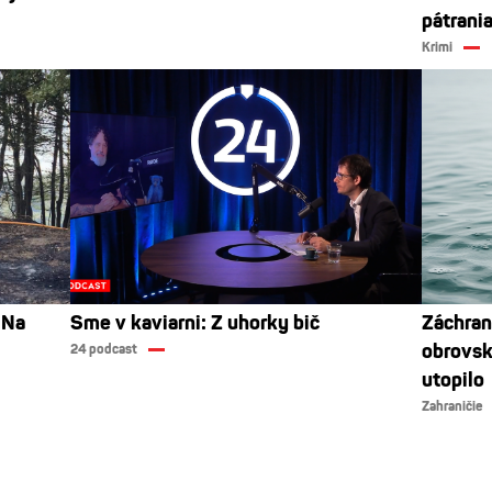
pátrani
Krimi
 Na
Sme v kaviarni: Z uhorky bič
Záchran
obrovsk
24 podcast
utopilo
Zahraničie