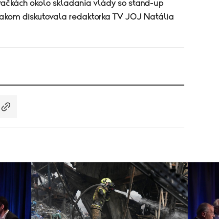
vačkách okolo skladania vlády so stand-up
om diskutovala redaktorka TV JOJ Natália