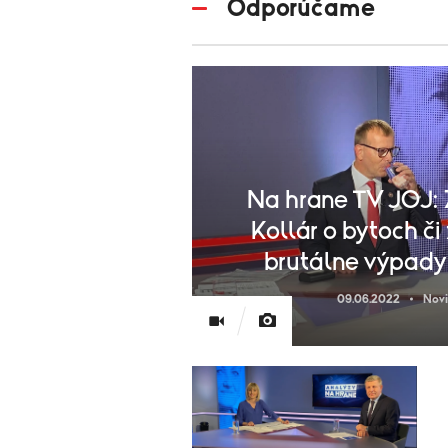
Odporúčame
Na hrane TV JOJ: 
Kollár o bytoch či
brutálne výpady
09.06.2022
Nov