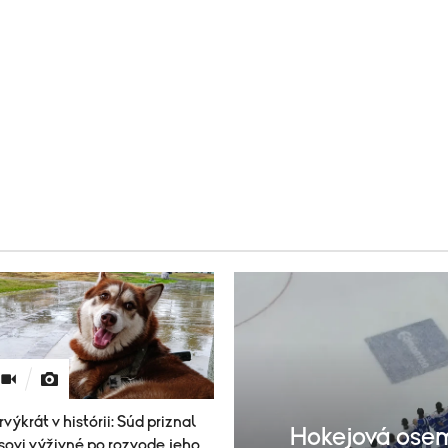
rvýkrát v histórii: Súd priznal
Hokejová osem
sovi výživné po rozvode jeho