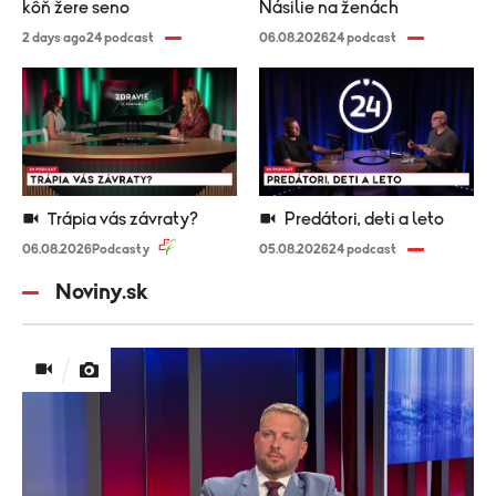
kôň žere seno
Násilie na ženách
2 days ago
24 podcast
06.08.2026
24 podcast
Trápia vás závraty?
Predátori, deti a leto
06.08.2026
Podcasty
05.08.2026
24 podcast
Noviny.sk