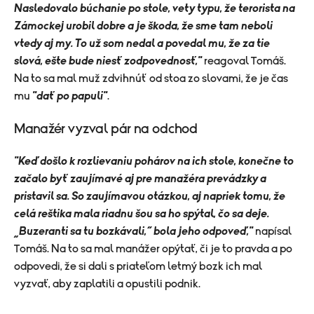
Nasledovalo búchanie po stole, vety typu, že terorista na
Zámockej urobil dobre a je škoda, že sme tam neboli
vtedy aj my. To už som nedal a povedal mu, že za tie
slová, ešte bude niesť zodpovednosť,"
reagoval Tomáš.
Na to sa mal muž zdvihnúť od stoa zo slovami, že je čas
mu
"dať po papuli"
.
Manažér vyzval pár na odchod
"
Keď došlo k rozlievaniu pohárov na ich stole, konečne to
začalo byť zaujímavé aj pre manažéra prevádzky a
pristavil sa. So zaujímavou otázkou, aj napriek tomu, že
celá reštika mala riadnu šou sa ho spýtal, čo sa deje.
„Buzeranti sa tu bozkávali,“ bola jeho odpoveď,"
napísal
Tomáš. Na to sa mal manážer opýtať, či je to pravda a po
odpovedi, že si dali s priateľom letmý bozk ich mal
vyzvať, aby zaplatili a opustili podnik.