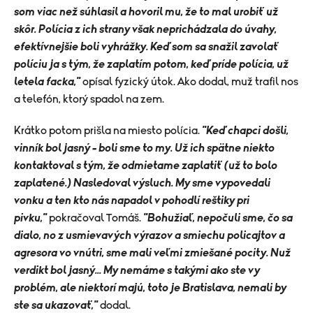
som viac než súhlasil a hovoril mu, že to mal urobiť už
skôr. Polícia z ich strany však neprichádzala do úvahy,
efektívnejšie boli vyhrážky. Keď som sa snažil zavolať
políciu ja s tým, že zaplatím potom, keď príde polícia, už
letela facka,"
opísal fyzický útok. Ako dodal, muž trafil nos
a telefón, ktorý spadol na zem.
Krátko potom prišla na miesto polícia.
"Keď chapci došli,
vinník bol jasný – boli sme to my. Už ich spätne niekto
kontaktoval s tým, že odmietame zaplatiť (už to bolo
zaplatené.) Nasledoval výsluch. My sme vypovedali
vonku a ten kto nás napadol v pohodlí reštiky pri
pivku,"
pokračoval Tomáš.
"Bohužiaľ, nepočuli sme, čo sa
dialo, no z usmievavých výrazov a smiechu policajtov a
agresora vo vnútri, sme mali veľmi zmiešané pocity. Nuž
verdikt bol jasný... My nemáme s takými ako ste vy
problém, ale niektorí majú, toto je Bratislava, nemali by
ste sa ukazovať,"
dodal.