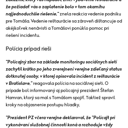
že požiadať vás o zaplatenie bolo v tom okamihu
najjednoduchšie riešenie,"
znela reakcia vedenie podniku
pre Tomáša. Vedenie reštaurácie sa zároveň dištancuje od
akéjkoľvek nenávisti a Tomášovi ponúklo pomoc pri
riešení incidentu.
Polícia prípad rieši
"Policajný zbor na základe monitoringu sociálnych sietí
zachytil krátko po jeho zverejnení verejne zdieľaný status
dotknutej osoby, v ktorej opisovala incident z reštaurácie
v Bratislave,"
reagovala polícia na sociálnej sieti. O
prípade bol informovaný aj policajný prezident Štefan
Hamran, ktorý sa mal s Tomášom spojiť. Taktiež spravil
kroky na objasnenie postupu hliadky,
"Prezident PZ včera verejne deklaroval, že "Policajt pri
vykonávaní služobnej činnosti koná a rozhoduje vždy