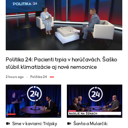
Politika 24: Pacienti trpia v horúčavách. Šaško
sľúbil klimatizácie aj nové nemocnice
2 hours ago
Politika 24
Sme v kaviarni: Trójsky
Šanta a Mularčik: