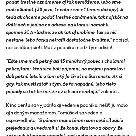
podať trestné oznámenie aj tak nemôžeme, lebo sme
mali alkohol. (3X pivo, 1x cola zero + 1 fernet dokopy). A
teda ak chceme podať trestné oznámenie, tak najskôr na
ďalší deň a jedine na adrese, na ktorú si nemohli
spomenúť. A vlastne, že ak tak aj urobíme, tak sa nič
nestane, lebo facku netrafil dostatočne kvalitne,"
napísal
na sociálnej sieti. Muž z podniku medzitým odišiel.
"
Ešte sme mali pekný asi 15 minútový pokec s chalanmi
policajtami, ktorí síce boli príjemní, no môjmu priateľovi
dali peknú lekciu o tom aký je život na Slovensku. Ak si
gay, tak musíš rátať s tým, že ťa napadnú, lebo tieto
prípady sú tak bežné, že už ich ani nerátajú,"
zakončil.
K incidentu sa vyjadrilo aj vedenie podniku, riešiť ju malo
aj s daným manažérom. Tomášovi sa vedenie
ospravedlnilo.
"
S pánom manažérom som celú situáciu
prejednala a uvedomil si, že konal skratovo z obavy, že
zákazník, ktorý vás napadol, zničí vybavenie reštaurácie a