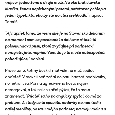
trojica- jedna žena a dvaja muži. Na oko bratislavská
klasika, žena s napichanými perami, potetovaný chlap a
jeden týpek, ktorého by ste na ulici prehliadli,"
napísal
Tomáš.
"A
j napriek tomu, že viem aké je na Slovenskú dekórum,
na moment som sa pozabudol a dali sme si takú tú
polsekundovú pusu, ktorú zvyčajne pri partnerovi
neregistrujete, nepríde Vám, že je to niečo nebezpečné,
pohoršujúce,"
napísal.
Práve tento letmý bozk si mal všimnú muž sediaci
obďaleč. V reakcii naň začal do páru hádzať podpivníky,
no netrafil sa. Pár na agresívneho hosťa najprv
nereagoval, a tak sa ich začal pýtať, čo to malo
znamenať.
"Priateľ sa ho po anglicky spýtal, čo má za
problém. A vtedy sa to spustilo, nadávky na nás, ľudí z
našej menšiny, na rasu môjho partnera, na moju rodinu a