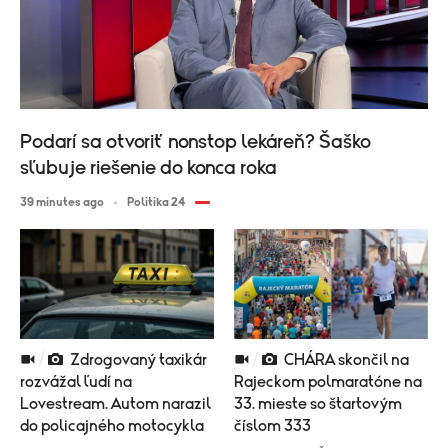
Podarí sa otvoriť nonstop lekáreň? Šaško
sľubuje riešenie do konca roka
39 minutes ago
Politika 24
Zdrogovaný taxikár
CHÁRA skončil na
rozvážal ľudí na
Rajeckom polmaratóne na
Lovestream. Autom narazil
33. mieste so štartovým
do policajného motocykla
číslom 333