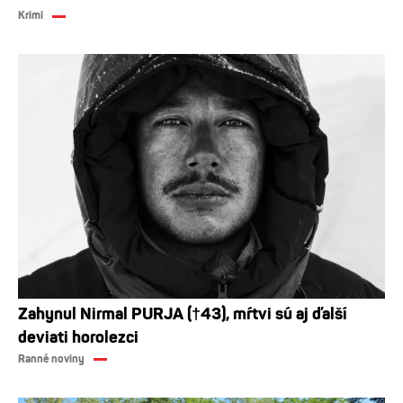
Krimi
Zahynul Nirmal PURJA (†43), mŕtvi sú aj ďalší
deviati horolezci
Ranné noviny