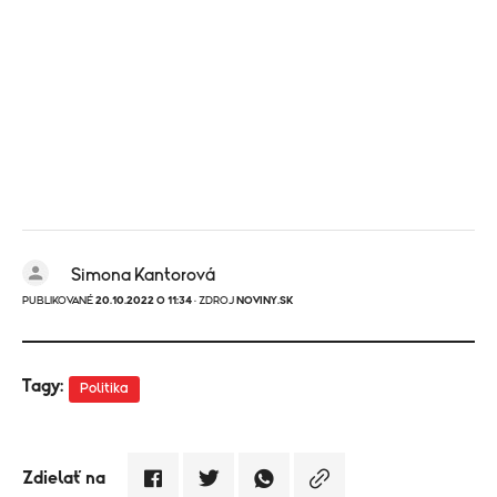
Simona Kantorová
PUBLIKOVANÉ
20.10.2022 O 11:34
· ZDROJ
NOVINY.SK
Tagy:
Politika
Zdielať na