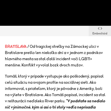
Embed kód
BRATISLAVA
/ Od tragickej streľby na Zámockej ulici v
Bratislave prešlo len niekoľko dní a v jednom z podnikov
hlavného mesta sa stal ďalší incident voči LGBTI+
menšine. Konflikt vyvolal bozk dvoch mužov.
Tomáš, ktorý v prípade vystupuje ako poškodený, popísal
celú situáciu na svojom profile na sociálnej sieti. Ako
informoval, s priateľom, ktorý je pôvodne z Ameriky, boli
na výlete v Bratislave. Ako Tomáš popísal, incident sa stal
v reštaurácii neďaleko River parku.
"
V podstate sa nedialo
nič výnimočné, kým si asi o tri stoly vedľa neprisadla