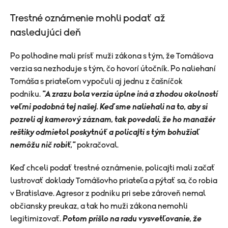
Trestné oznámenie mohli podať až
nasledujúci deň
Po polhodine mali prísť muži zákona s tým, že Tomášova
verzia sa nezhoduje s tým, čo hovorí útočník. Po naliehaní
Tomáša s priateľom vypočuli aj jednu z čašníčok
podniku.
"A zrazu bola verzia úplne iná a zhodou okolností
veľmi podobná tej našej. Keď sme naliehali na to, aby si
pozreli aj kamerový záznam, tak povedali, že ho manažér
reštiky odmietol poskytnúť a policajti s tým bohužiaľ
nemôžu nič robiť,"
pokračoval.
Keď chceli podať trestné oznámenie, policajti mali začať
lustrovať doklady Tomášovho priateľa a pýtať sa, čo robia
v Bratislave. Agresor z podniku pri sebe zároveň nemal
občiansky preukaz, a tak ho muži zákona nemohli
legitimizovať.
Potom prišlo na radu vysvetľovanie, že