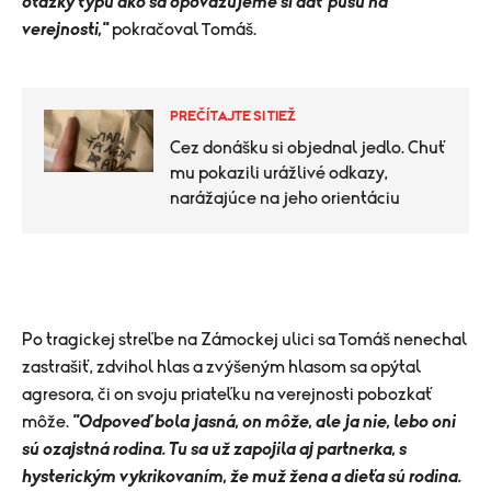
otázky typu ako sa opovažujeme si dať pusu na
verejnosti,"
pokračoval Tomáš.
PREČÍTAJTE SI TIEŽ
Cez donášku si objednal jedlo. Chuť
mu pokazili urážlivé odkazy,
narážajúce na jeho orientáciu
Po tragickej streľbe na Zámockej ulici sa Tomáš nenechal
zastrašiť, zdvihol hlas a zvýšeným hlasom sa opýtal
agresora, či on svoju priateľku na verejnosti pobozkať
môže.
"Odpoveď bola jasná, on môže, ale ja nie, lebo oni
sú ozajstná rodina. Tu sa už zapojila aj partnerka, s
hysterickým vykrikovaním, že muž žena a dieťa sú rodina.