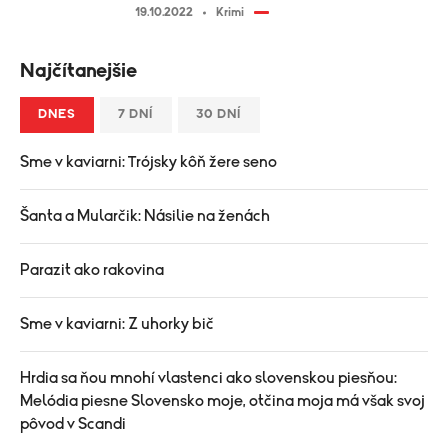
19.10.2022
Krimi
Najčítanejšie
DNES
7 DNÍ
30 DNÍ
Sme v kaviarni: Trójsky kôň žere seno
Šanta a Mularčik: Násilie na ženách
Parazit ako rakovina
Sme v kaviarni: Z uhorky bič
Hrdia sa ňou mnohí vlastenci ako slovenskou piesňou:
Melódia piesne Slovensko moje, otčina moja má však svoj
pôvod v Scandi