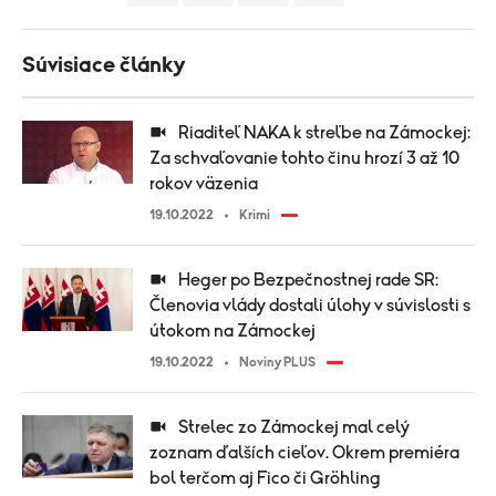
Súvisiace články
Riaditeľ NAKA k streľbe na Zámockej:
Za schvaľovanie tohto činu hrozí 3 až 10
rokov väzenia
19.10.2022
Krimi
Heger po Bezpečnostnej rade SR:
Členovia vlády dostali úlohy v súvislosti s
útokom na Zámockej
19.10.2022
Noviny PLUS
Strelec zo Zámockej mal celý
zoznam ďalších cieľov. Okrem premiéra
bol terčom aj Fico či Gröhling