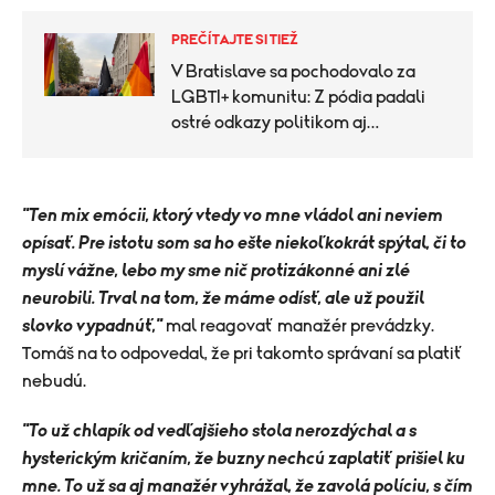
PREČÍTAJTE SI TIEŽ
V Bratislave sa pochodovalo za
LGBTI+ komunitu: Z pódia padali
ostré odkazy politikom aj
ospravedlnenia
"
Ten mix emócii, ktorý vtedy vo mne vládol ani neviem
opísať. Pre istotu som sa ho ešte niekoľkokrát spýtal, či to
myslí vážne, lebo my sme nič protizákonné ani zlé
neurobili. Trval na tom, že máme odísť, ale už použil
slovko vypadnúť,"
mal reagovať manažér prevádzky.
Tomáš na to odpovedal, že pri takomto správaní sa platiť
nebudú.
"
To už chlapík od vedľajšieho stola nerozdýchal a s
hysterickým kričaním, že buzny nechcú zaplatiť prišiel ku
mne. To už sa aj manažér vyhrážal, že zavolá políciu, s čím