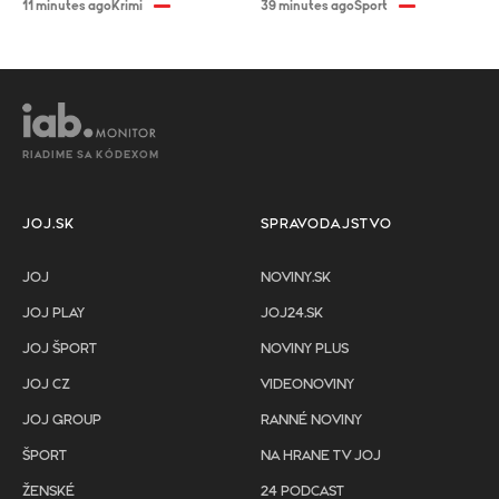
11 minutes ago
Krimi
39 minutes ago
Šport
RIADIME SA KÓDEXOM
JOJ.SK
SPRAVODAJSTVO
JOJ
NOVINY.SK
JOJ PLAY
JOJ24.SK
JOJ ŠPORT
NOVINY PLUS
JOJ CZ
VIDEONOVINY
JOJ GROUP
RANNÉ NOVINY
ŠPORT
NA HRANE TV JOJ
ŽENSKÉ
24 PODCAST