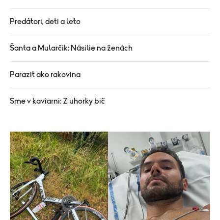
Predátori, deti a leto
Šanta a Mularčik: Násilie na ženách
Parazit ako rakovina
Sme v kaviarni: Z uhorky bič