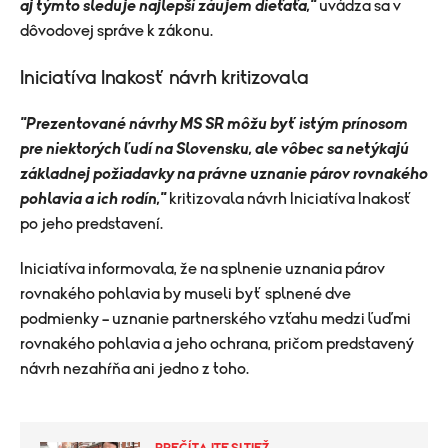
aj týmto sleduje najlepší záujem dieťaťa,"
uvádza sa v
dôvodovej správe k zákonu.
Iniciatíva Inakosť návrh kritizovala
"Prezentované návrhy MS SR môžu byť istým prínosom
pre niektorých ľudí na Slovensku, ale vôbec sa netýkajú
základnej požiadavky na právne uznanie párov rovnakého
pohlavia a ich rodín,"
kritizovala návrh Iniciatíva Inakosť
po jeho predstavení.
Iniciatíva informovala, že na splnenie uznania párov
rovnakého pohlavia by museli byť splnené dve
podmienky – uznanie partnerského vzťahu medzi ľuďmi
rovnakého pohlavia a jeho ochrana, pričom predstavený
návrh nezahŕňa ani jedno z toho.