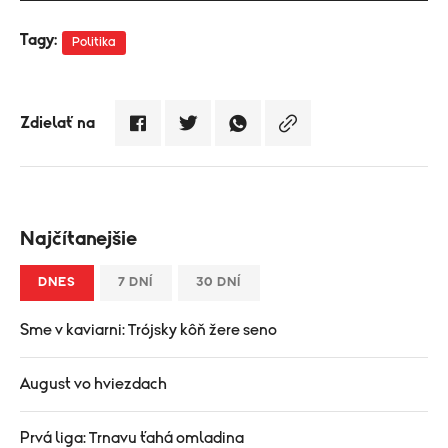
Tagy:
Politika
Zdielať na
Najčítanejšie
DNES
7 DNÍ
30 DNÍ
Sme v kaviarni: Trójsky kôň žere seno
August vo hviezdach
Prvá liga: Trnavu ťahá omladina