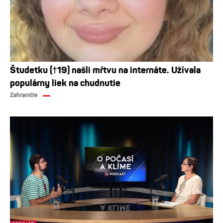
Študetku (†19) našli mŕtvu na internáte. Užívala
populárny liek na chudnutie
Zahraničie