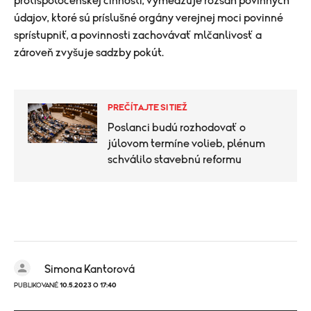
protispoločenskej činnosti, vymedzuje rozsah povinných
údajov, ktoré sú príslušné orgány verejnej moci povinné
sprístupniť, a povinnosti zachovávať mlčanlivosť a
zároveň zvyšuje sadzby pokút.
PREČÍTAJTE SI TIEŽ
Poslanci budú rozhodovať o
júlovom termíne volieb, plénum
schválilo stavebnú reformu
Simona Kantorová
PUBLIKOVANÉ
10.5.2023 O 17:40