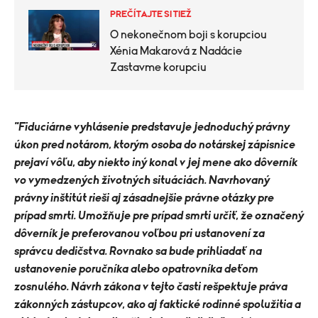
PREČÍTAJTE SI TIEŽ
O nekonečnom boji s korupciou
Xénia Makarová z Nadácie
Zastavme korupciu
"Fiduciárne vyhlásenie predstavuje jednoduchý právny
úkon pred notárom, ktorým osoba do notárskej zápisnice
prejaví vôľu, aby niekto iný konal v jej mene ako dôverník
vo vymedzených životných situáciách. Navrhovaný
právny inštitút rieši aj zásadnejšie právne otázky pre
prípad smrti. Umožňuje pre prípad smrti určiť, že označený
dôverník je preferovanou voľbou pri ustanovení za
správcu dedičstva. Rovnako sa bude prihliadať na
ustanovenie poručníka alebo opatrovníka deťom
zosnulého. Návrh zákona v tejto časti rešpektuje práva
zákonných zástupcov, ako aj faktické rodinné spolužitia a