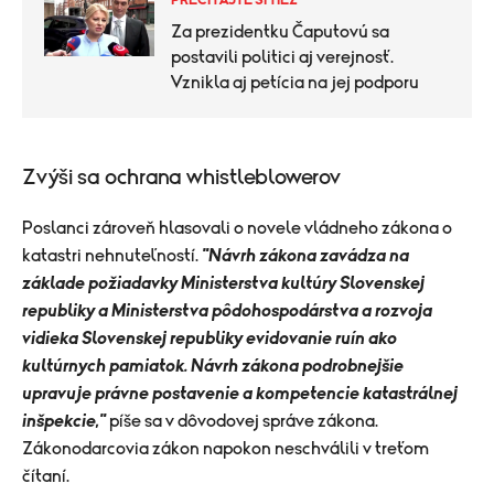
PREČÍTAJTE SI TIEŽ
Za prezidentku Čaputovú sa
postavili politici aj verejnosť.
Vznikla aj petícia na jej podporu
Zvýši sa ochrana whistleblowerov
Poslanci zároveň hlasovali o novele vládneho zákona o
katastri nehnuteľností.
"Návrh zákona zavádza na
základe požiadavky Ministerstva kultúry Slovenskej
republiky a Ministerstva pôdohospodárstva a rozvoja
vidieka Slovenskej republiky evidovanie ruín ako
kultúrnych pamiatok. Návrh zákona podrobnejšie
upravuje právne postavenie a kompetencie katastrálnej
inšpekcie,"
píše sa v dôvodovej správe zákona.
Zákonodarcovia zákon napokon neschválili v treťom
čítaní.