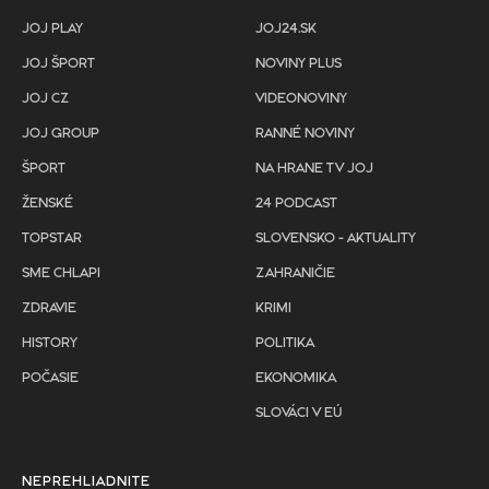
JOJ PLAY
JOJ24.SK
JOJ ŠPORT
NOVINY PLUS
JOJ CZ
VIDEONOVINY
JOJ GROUP
RANNÉ NOVINY
ŠPORT
NA HRANE TV JOJ
ŽENSKÉ
24 PODCAST
TOPSTAR
SLOVENSKO - AKTUALITY
SME CHLAPI
ZAHRANIČIE
ZDRAVIE
KRIMI
HISTORY
POLITIKA
POČASIE
EKONOMIKA
SLOVÁCI V EÚ
NEPREHLIADNITE