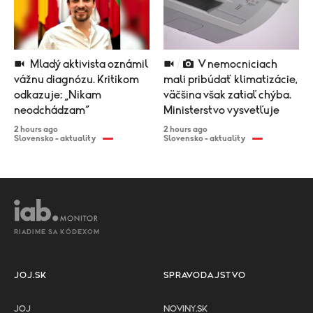
Mladý aktivista oznámil
V nemocniciach
vážnu diagnózu. Kritikom
mali pribúdať klimatizácie,
odkazuje: „Nikam
väčšina však zatiaľ chýba.
neodchádzam“
Ministerstvo vysvetľuje
2 hours ago
2 hours ago
Slovensko - aktuality
Slovensko - aktuality
RIADIME SA KÓDEXOM
JOJ.SK
SPRAVODAJSTVO
JOJ
NOVINY.SK