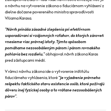
o návrhu na vytvorenie zákona o fiduciárnom vyhlásení z
dielne dočasne povereného ministra spravodlivosti
Viliama Karasa.
"Návrh prináša zásadné zlepšenia pri efektívnom
usporadúvaní si vzájomných vzťahov, do ktorých zároveň
vnesieme viac právnej istoty. Týmto spôsobom
pomáhame nezosobášeným párom i párom rovnakého
pohlavia bez rozdielu
,"
obhajoval návrh zákona Karas
pred zástupcami médií.
V rámci návrhu zákona ide o vytvorenie inštitútu
fiduciárneho vyhlásenia, ktoré
"je vyjadrenie právneho
rešpektu faktického stavu existencie osôb, ktoré požívajú
dôveru inej fyzickej osoby a to vrátane nezosobášených
párov"
.