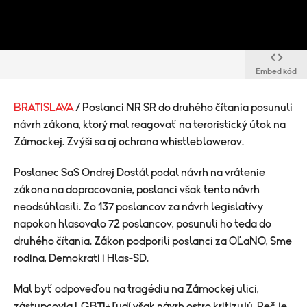
Embed kód
BRATISLAVA
/ Poslanci NR SR do druhého čítania posunuli
návrh zákona, ktorý mal reagovať na teroristický útok na
Zámockej. Zvýši sa aj ochrana whistleblowerov.
Poslanec SaS Ondrej Dostál podal návrh na vrátenie
zákona na dopracovanie, poslanci však tento návrh
neodsúhlasili. Zo 137 poslancov za návrh legislatívy
napokon hlasovalo 72 poslancov, posunuli ho teda do
druhého čítania. Zákon podporili poslanci za OĽaNO, Sme
rodina, Demokrati i Hlas-SD.
Mal byť odpoveďou na tragédiu na Zámockej ulici,
zástupcovia LGBTI+ ľudí však návrh ostro kritizujú. Reč je