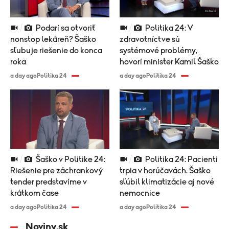
Podarí sa otvoriť
Politika 24: V
nonstop lekáreň? Šaško
zdravotníctve sú
sľubuje riešenie do konca
systémové problémy,
roka
hovorí minister Kamil Šaško
a day ago
Politika 24
a day ago
Politika 24
Šaško v Politike 24:
Politika 24: Pacienti
Riešenie pre záchrankový
trpia v horúčavách. Šaško
tender predstavíme v
sľúbil klimatizácie aj nové
krátkom čase
nemocnice
a day ago
Politika 24
a day ago
Politika 24
Noviny.sk