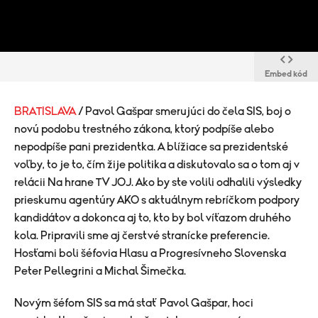
Embed kód
BRATISLAVA
/ Pavol Gašpar smerujúci do čela SIS, boj o
novú podobu trestného zákona, ktorý podpíše alebo
nepodpíše pani prezidentka. A blížiace sa prezidentské
voľby, to je to, čím žije politika a diskutovalo sa o tom aj v
relácii Na hrane TV JOJ. Ako by ste volili odhalili výsledky
prieskumu agentúry AKO s aktuálnym rebríčkom podpory
kandidátov a dokonca aj to, kto by bol víťazom druhého
kola. Pripravili sme aj čerstvé stranícke preferencie.
Hosťami boli šéfovia Hlasu a Progresívneho Slovenska
Peter Pellegrini a Michal Šimečka.
Novým šéfom SIS sa má stať Pavol Gašpar, hoci