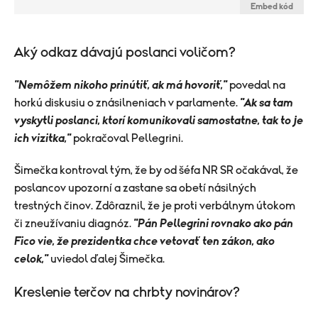
Embed kód
Aký odkaz dávajú poslanci voličom?
"Nemôžem nikoho prinútiť, ak má hovoriť,"
povedal na
horkú diskusiu o znásilneniach v parlamente.
"Ak sa tam
vyskytli poslanci, ktorí komunikovali samostatne, tak to je
ich vizitka,"
pokračoval Pellegrini.
Šimečka kontroval tým, že by od šéfa NR SR očakával, že
poslancov upozorní a zastane sa obetí násilných
trestných činov. Zdôraznil, že je proti verbálnym útokom
či zneužívaniu diagnóz.
"Pán Pellegrini rovnako ako pán
Fico vie, že prezidentka chce vetovať ten zákon, ako
celok,"
uviedol ďalej Šimečka.
Kreslenie terčov na chrbty novinárov?