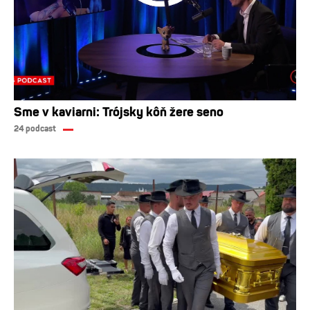
Sme v kaviarni: Trójsky kôň žere seno
24 podcast