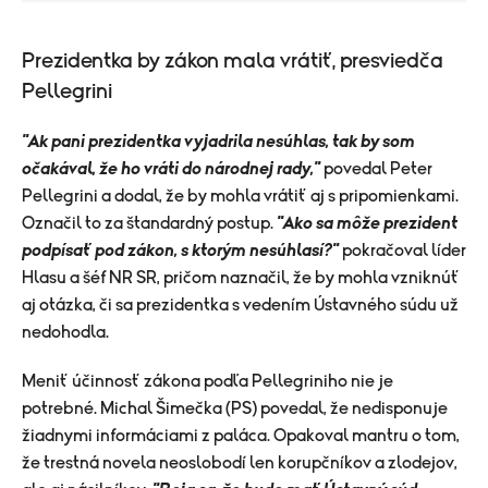
Prezidentka by zákon mala vrátiť, presviedča
Pellegrini
"Ak pani prezidentka vyjadrila nesúhlas, tak by som
očakával, že ho vráti do národnej rady,"
povedal Peter
Pellegrini a dodal, že by mohla vrátiť aj s pripomienkami.
Označil to za štandardný postup.
"Ako sa môže prezident
podpísať pod zákon, s ktorým nesúhlasí?"
pokračoval líder
Hlasu a šéf NR SR, pričom naznačil, že by mohla vzniknúť
aj otázka, či sa prezidentka s vedením Ústavného súdu už
nedohodla.
Meniť účinnosť zákona podľa Pellegriniho nie je
potrebné. Michal Šimečka (PS) povedal, že nedisponuje
žiadnymi informáciami z paláca. Opakoval mantru o tom,
že trestná novela neoslobodí len korupčníkov a zlodejov,