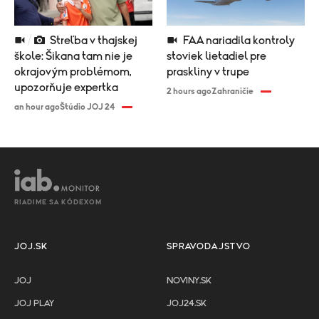
Streľba v thajskej
FAA nariadila kontroly
škole: Šikana tam nie je
stoviek lietadiel pre
okrajovým problémom,
praskliny v trupe
upozorňuje expertka
2 hours ago
Zahraničie
an hour ago
Štúdio JOJ 24
RIADIME SA KÓDEXOM
JOJ.SK
SPRAVODAJSTVO
JOJ
NOVINY.SK
JOJ PLAY
JOJ24.SK