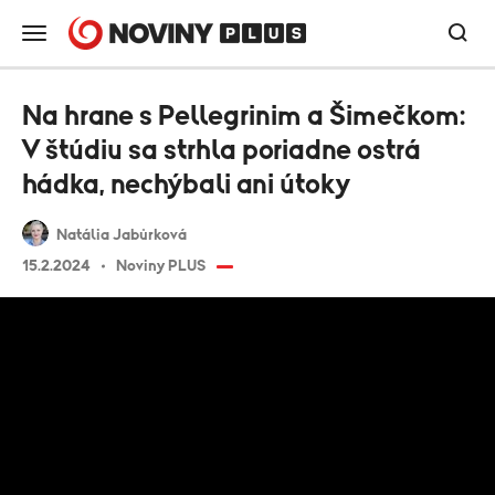
Na hrane s Pellegrinim a Šimečkom:
V štúdiu sa strhla poriadne ostrá
hádka, nechýbali ani útoky
Natália Jabůrková
15.2.2024
Noviny PLUS