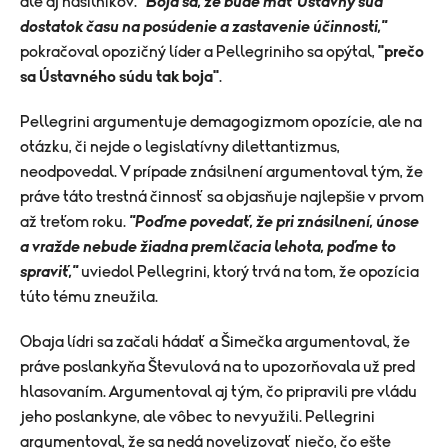
ale aj násilníkov.
"Boja sa, že bude mať Ústavný súd
dostatok času na posúdenie a zastavenie účinnosti,"
pokračoval opozičný líder a Pellegriniho sa opýtal,
"prečo
sa Ústavného súdu tak boja"
.
Pellegrini argumentuje demagogizmom opozície, ale na
otázku, či nejde o legislatívny dilettantizmus,
neodpovedal. V prípade znásilnení argumentoval tým, že
práve táto trestná činnosť sa objasňuje najlepšie v prvom
až treťom roku.
"Poďme povedať, že pri znásilnení, únose
a vražde nebude žiadna premlčacia lehota, poďme to
spraviť,"
uviedol Pellegrini, ktorý trvá na tom, že opozícia
túto tému zneužila.
Obaja lídri sa začali hádať a Šimečka argumentoval, že
práve poslankyňa Števulová na to upozorňovala už pred
hlasovaním. Argumentoval aj tým, čo pripravili pre vládu
jeho poslankyne, ale vôbec to nevyužili. Pellegrini
argumentoval, že sa nedá novelizovať niečo, čo ešte