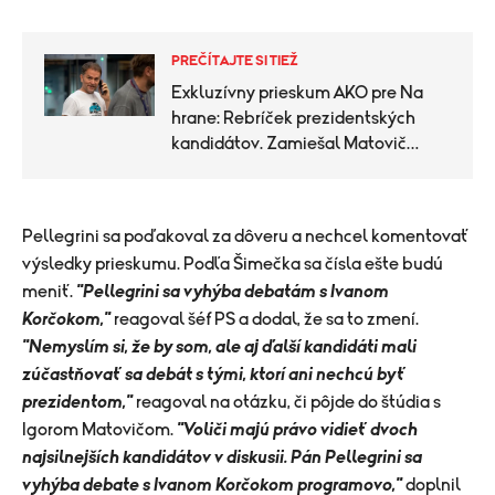
PREČÍTAJTE SI TIEŽ
Exkluzívny prieskum AKO pre Na
hrane: Rebríček prezidentských
kandidátov. Zamiešal Matovič
kartami?
Pellegrini sa poďakoval za dôveru a nechcel komentovať
výsledky prieskumu. Podľa Šimečka sa čísla ešte budú
meniť.
"Pellegrini sa vyhýba debatám s Ivanom
Korčokom,"
reagoval šéf PS a dodal, že sa to zmení.
"Nemyslím si, že by som, ale aj ďalší kandidáti mali
zúčastňovať sa debát s tými, ktorí ani nechcú byť
prezidentom,"
reagoval na otázku, či pôjde do štúdia s
Igorom Matovičom.
"Voliči majú právo vidieť dvoch
najsilnejších kandidátov v diskusii. Pán Pellegrini sa
vyhýba debate s Ivanom Korčokom programovo,"
doplnil