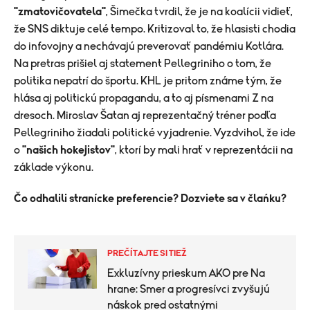
"zmatovičovatela"
, Šimečka tvrdil, že je na koalícii vidieť,
že SNS diktuje celé tempo. Kritizoval to, že hlasisti chodia
do infovojny a nechávajú preverovať pandémiu Kotlára.
Na pretras prišiel aj statement Pellegriniho o tom, že
politika nepatrí do športu. KHL je pritom známe tým, že
hlása aj politickú propagandu, a to aj písmenami Z na
dresoch. Miroslav Šatan aj reprezentačný tréner podľa
Pellegriniho žiadali politické vyjadrenie. Vyzdvihol, že ide
o
"našich hokejistov"
, ktorí by mali hrať v reprezentácii na
základe výkonu.
Čo odhalili stranícke preferencie? Dozviete sa v člańku?
PREČÍTAJTE SI TIEŽ
Exkluzívny prieskum AKO pre Na
hrane: Smer a progresívci zvyšujú
náskok pred ostatnými