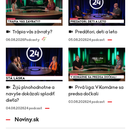
Trápia vás závraty?
Predátori, deti a leto
06.08.2026
Podcasty
05.08.2026
24 podcast
Žijú plnohodnotne a
Prvá liga: V Komárne sa
navyše dokázali splodiť
predsa dočkali
dieťa?
03.08.2026
24 podcast
04.08.2026
24 podcast
Noviny.sk