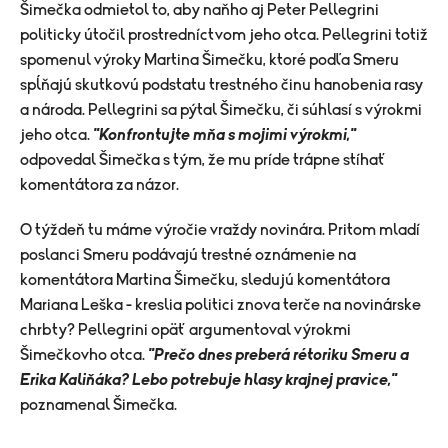
Šimečka odmietol to, aby naňho aj Peter Pellegrini
politicky útočil prostredníctvom jeho otca. Pellegrini totiž
spomenul výroky Martina Šimečku, ktoré podľa Smeru
spĺňajú skutkovú podstatu trestného činu hanobenia rasy
a národa. Pellegrini sa pýtal Šimečku, či súhlasí s výrokmi
jeho otca.
"Konfrontujte mňa s mojimi výrokmi,"
odpovedal Šimečka s tým, že mu príde trápne stíhať
komentátora za názor.
O týždeň tu máme výročie vraždy novinára. Pritom mladí
poslanci Smeru podávajú trestné oznámenie na
komentátora Martina Šimečku, sledujú komentátora
Mariana Leška - kreslia politici znova terče na novinárske
chrbty? Pellegrini opäť argumentoval výrokmi
Šimečkovho otca.
"Prečo dnes preberá rétoriku Smeru a
Erika Kaliňáka? Lebo potrebuje hlasy krajnej pravice,"
poznamenal Šimečka.