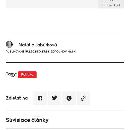
Embed kód
Natália Jabůrková
PUBLIKOVANÉ
15.2.2024 O 23:28
· ZDROJ
NOVINY.SK
Tagy:
Politika
Zdielať na
Súvisiace články