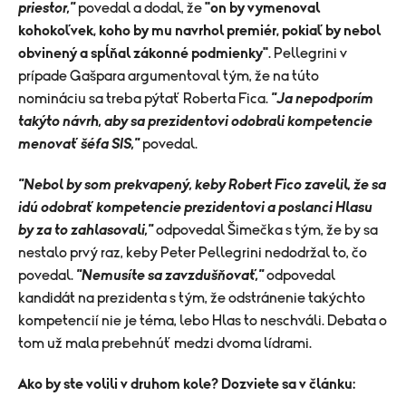
priestor,"
povedal a dodal, že
"on by vymenoval
kohokoľvek, koho by mu navrhol premiér, pokiaľ by nebol
obvinený a spĺňal zákonné podmienky"
. Pellegrini v
prípade Gašpara argumentoval tým, že na túto
nomináciu sa treba pýtať Roberta Fica.
"Ja nepodporím
takýto návrh, aby sa prezidentovi odobrali kompetencie
menovať šéfa SIS,"
povedal.
"Nebol by som prekvapený, keby Robert Fico zavelil, že sa
idú odobrať kompetencie prezidentovi a poslanci Hlasu
by za to zahlasovali,"
odpovedal Šimečka s tým, že by sa
nestalo prvý raz, keby Peter Pellegrini nedodržal to, čo
povedal.
"Nemusíte sa zavzdušňovať,"
odpovedal
kandidát na prezidenta s tým, že odstránenie takýchto
kompetencií nie je téma, lebo Hlas to neschváli. Debata o
tom už mala prebehnúť medzi dvoma lídrami.
Ako by ste volili v druhom kole? Dozviete sa v článku: