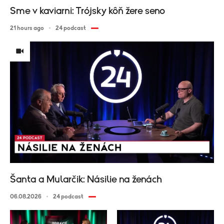
Sme v kaviarni: Trójsky kôň žere seno
21 hours ago
24 podcast
Šanta a Mularčik: Násilie na ženách
06.08.2026
24 podcast