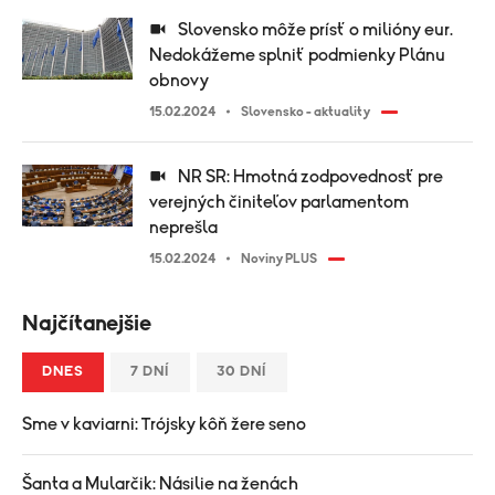
Slovensko môže prísť o milióny eur.
Nedokážeme splniť podmienky Plánu
obnovy
15.02.2024
Slovensko - aktuality
NR SR: Hmotná zodpovednosť pre
verejných činiteľov parlamentom
neprešla
15.02.2024
Noviny PLUS
Najčítanejšie
DNES
7 DNÍ
30 DNÍ
Sme v kaviarni: Trójsky kôň žere seno
Šanta a Mularčik: Násilie na ženách