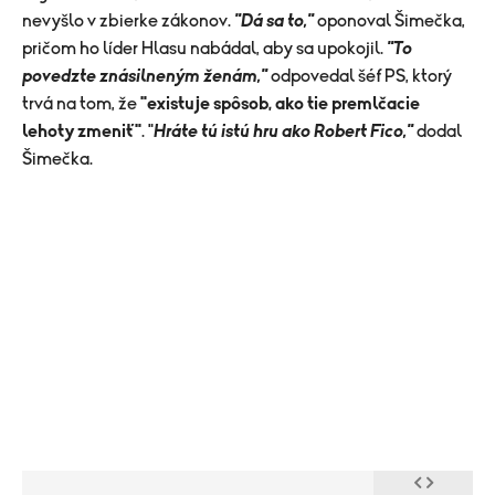
nevyšlo v zbierke zákonov.
"Dá sa to,"
oponoval Šimečka,
pričom ho líder Hlasu nabádal, aby sa upokojil.
"To
povedzte znásilneným ženám,"
odpovedal šéf PS, ktorý
trvá na tom, že
"existuje spôsob, ako tie premlčacie
lehoty zmeniť"
. "
Hráte tú istú hru ako Robert Fico,"
dodal
Šimečka.