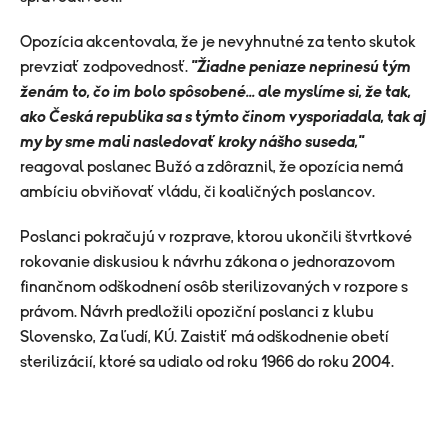
Opozícia akcentovala, že je nevyhnutné za tento skutok
prevziať zodpovednosť.
"Žiadne peniaze neprinesú tým
ženám to, čo im bolo spôsobené... ale myslíme si, že tak,
ako Česká republika sa s týmto činom vysporiadala, tak aj
my by sme mali nasledovať kroky nášho suseda,"
reagoval poslanec Bužó a zdôraznil, že opozícia nemá
ambíciu obviňovať vládu, či koaličných poslancov.
Poslanci pokračujú v rozprave, ktorou ukončili štvrtkové
rokovanie diskusiou k návrhu zákona o jednorazovom
finančnom odškodnení osôb sterilizovaných v rozpore s
právom. Návrh predložili opoziční poslanci z klubu
Slovensko, Za ľudí, KÚ. Zaistiť má odškodnenie obetí
sterilizácií, ktoré sa udialo od roku 1966 do roku 2004.