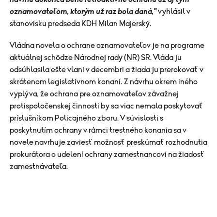
oznamovateľom, ktorým už raz bola daná,"
vyhlásil v
stanovisku predseda KDH Milan Majerský.
Vládna novela o ochrane oznamovateľov je na programe
aktuálnej schôdze Národnej rady (NR) SR. Vláda ju
odsúhlasila ešte vlani v decembri a žiada ju prerokovať v
skrátenom legislatívnom konaní. Z návrhu okrem iného
vyplýva, že ochrana pre oznamovateľov závažnej
protispoločenskej činnosti by sa viac nemala poskytovať
príslušníkom Policajného zboru. V súvislosti s
poskytnutím ochrany v rámci trestného konania sa v
novele navrhuje zaviesť možnosť preskúmať rozhodnutia
prokurátora o udelení ochrany zamestnancovi na žiadosť
zamestnávateľa.