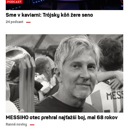
Sme v kaviarni: Trójsky kôň žere seno
24 podcast
MESSIHO otec prehral najťažší boj, mal 68 rokov
Ranné noviny