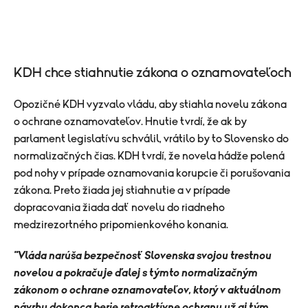
KDH chce stiahnutie zákona o oznamovateľoch
Opozičné KDH vyzvalo vládu, aby stiahla novelu zákona
o ochrane oznamovateľov. Hnutie tvrdí, že ak by
parlament legislatívu schválil, vrátilo by to Slovensko do
normalizačných čias. KDH tvrdí, že novela hádže polená
pod nohy v prípade oznamovania korupcie či porušovania
zákona. Preto žiada jej stiahnutie a v prípade
dopracovania žiada dať novelu do riadneho
medzirezortného pripomienkového konania.
"Vláda narúša bezpečnosť Slovenska svojou trestnou
novelou a pokračuje ďalej s týmto normalizačným
zákonom o ochrane oznamovateľov, ktorý v aktuálnom
návrhu dokonca berie retroaktívne ochranu už aj tým