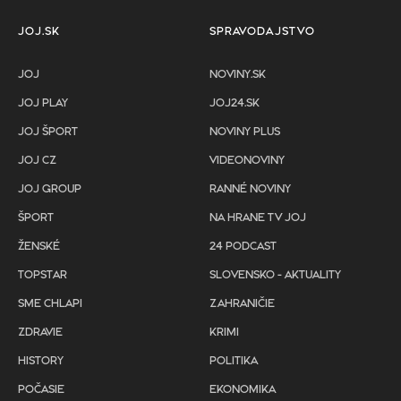
JOJ.SK
SPRAVODAJSTVO
JOJ
NOVINY.SK
JOJ PLAY
JOJ24.SK
JOJ ŠPORT
NOVINY PLUS
JOJ CZ
VIDEONOVINY
JOJ GROUP
RANNÉ NOVINY
ŠPORT
NA HRANE TV JOJ
ŽENSKÉ
24 PODCAST
TOPSTAR
SLOVENSKO - AKTUALITY
SME CHLAPI
ZAHRANIČIE
ZDRAVIE
KRIMI
HISTORY
POLITIKA
POČASIE
EKONOMIKA