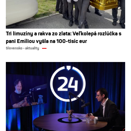
Tri limuzíny a rakva zo zlata: Veľkolepá rozlúčka s
pani Emíliou vyšla na 100-tisíc eur
Slovensko - aktuality