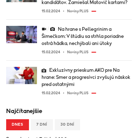
kandidátov. Zamiešal Matovič kartami?
15.02.2024
Noviny PLUS
Na hrane s Pellegrinim a
Šimečkom: V štúdiu sa strhla poriadne
ostrá hádka, nechýbali ani útoky
15.02.2024
Noviny PLUS
Exkluzívny prieskum AKO pre Na
hrane: Smer a progresívci zvyšujú náskok
pred ostatnými
15.02.2024
Noviny PLUS
Najčítanejšie
DNES
7 DNÍ
30 DNÍ