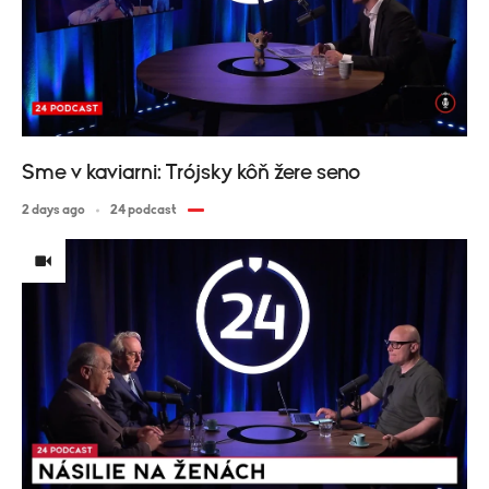
Sme v kaviarni: Trójsky kôň žere seno
2 days ago
24 podcast