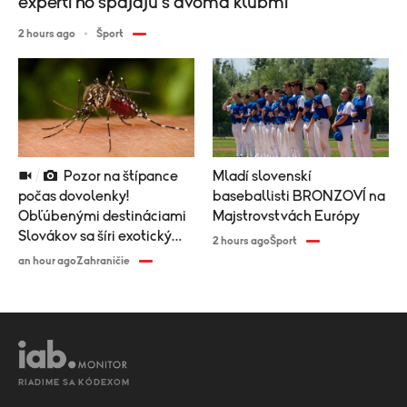
experti ho spájajú s dvoma klubmi
2 hours ago
Šport
Pozor na štípance
Mladí slovenskí
počas dovolenky!
baseballisti BRONZOVÍ na
Obľúbenými destináciami
Majstrovstvách Európy
Slovákov sa šíri exotický
2 hours ago
Šport
vírus
an hour ago
Zahraničie
RIADIME SA KÓDEXOM