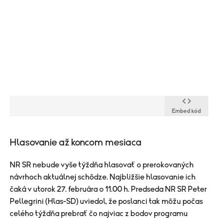
Embed kód
Hlasovanie až koncom mesiaca
NR SR nebude vyše týždňa hlasovať o prerokovaných
návrhoch aktuálnej schôdze. Najbližšie hlasovanie ich
čaká v utorok 27. februára o 11.00 h. Predseda NR SR Peter
Pellegrini (Hlas-SD) uviedol, že poslanci tak môžu počas
celého týždňa prebrať čo najviac z bodov programu