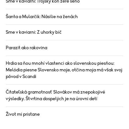
Sme v kaviarni: Trójsky kôň žere seno
Šanta a Mularčik: Násilie na ženách
Sme v kaviarni: Z uhorky bič
Parazit ako rakovina
Hrdia sa ňou mnohí vlastenci ako slovenskou piesňou:
Melódia piesne Slovensko moje, otčina moja má však svoj
pôvod v Scandi
Čitateľská gramotnosť Slovákov má znepokojivé
výsledky. Štvrtina dospelých je na úrovni detí
Život mi pristane