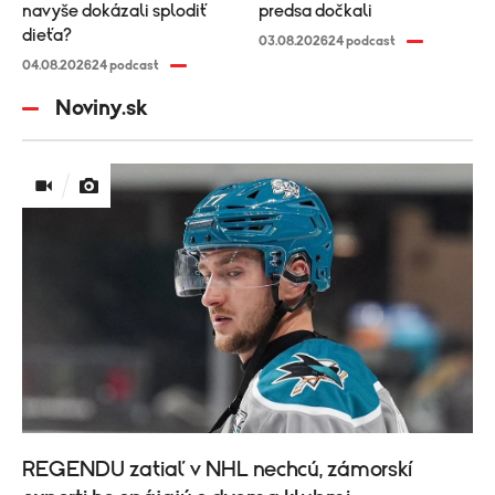
navyše dokázali splodiť
predsa dočkali
dieťa?
03.08.2026
24 podcast
04.08.2026
24 podcast
Noviny.sk
REGENDU zatiaľ v NHL nechcú, zámorskí