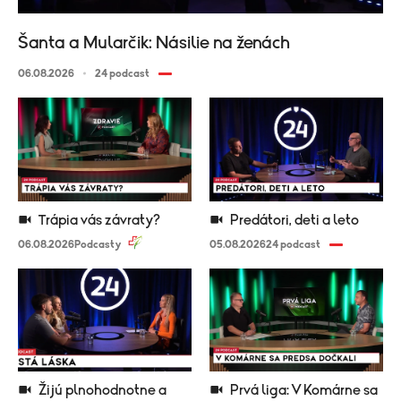
Šanta a Mularčik: Násilie na ženách
06.08.2026
24 podcast
Trápia vás závraty?
Predátori, deti a leto
06.08.2026
Podcasty
05.08.2026
24 podcast
Žijú plnohodnotne a
Prvá liga: V Komárne sa