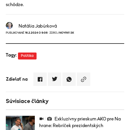
schôdze.
Natália Jabůrková
PUBLIKOVANÉ
16.2.2024 O 9:08
· ZDROJ
NOVINY.SK
Tagy:
Politika
Zdielať na
Súvisiace články
Exkluzívny prieskum AKO pre Na
hrane: Rebríček prezidentských