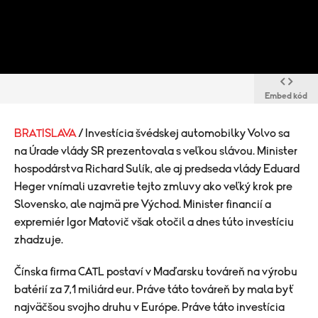
Embed kód
BRATISLAVA
/ Investícia švédskej automobilky Volvo sa
na Úrade vlády SR prezentovala s veľkou slávou. Minister
hospodárstva Richard Sulík, ale aj predseda vlády Eduard
Heger vnímali uzavretie tejto zmluvy ako veľký krok pre
Slovensko, ale najmä pre Východ. Minister financií a
expremiér Igor Matovič však otočil a dnes túto investíciu
zhadzuje.
Čínska firma CATL postaví v Maďarsku továreň na výrobu
batérií za 7,1 miliárd eur. Práve táto továreň by mala byť
najväčšou svojho druhu v Európe. Práve táto investícia