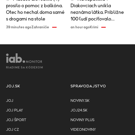
prosilo o pomoc z balkóna.
Diakovciach unikla
Otec ho nechal doma samé
neznáma látka. Približne
s drogami na stole
100 ľudí pociťovalo
zdravotné problémy
39 minutes ago
Zahraničie
an hour ago
Krimi
RIADIME SA KÓDEXOM
JOJ.SK
SPRAVODAJSTVO
JOJ
NOVINY.SK
JOJ PLAY
JOJ24.SK
JOJ ŠPORT
NOVINY PLUS
JOJ CZ
VIDEONOVINY