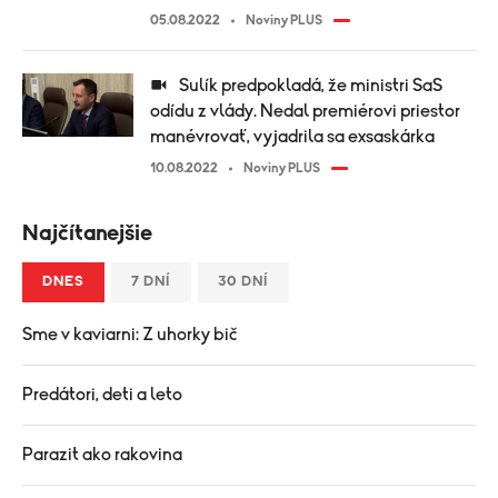
05.08.2022
Noviny PLUS
Sulík predpokladá, že ministri SaS
odídu z vlády. Nedal premiérovi priestor
manévrovať, vyjadrila sa exsaskárka
10.08.2022
Noviny PLUS
Najčítanejšie
DNES
7 DNÍ
30 DNÍ
Sme v kaviarni: Z uhorky bič
Predátori, deti a leto
Parazit ako rakovina