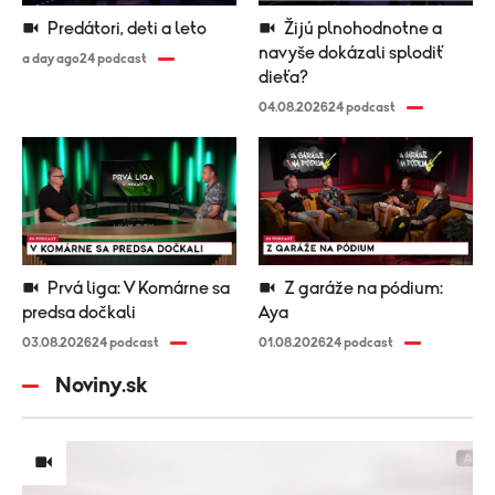
Predátori, deti a leto
Žijú plnohodnotne a
navyše dokázali splodiť
a day ago
24 podcast
dieťa?
04.08.2026
24 podcast
Prvá liga: V Komárne sa
Z garáže na pódium:
predsa dočkali
Aya
03.08.2026
24 podcast
01.08.2026
24 podcast
Noviny.sk