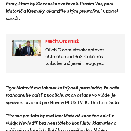
firmy, ktoré by Slovensko zvažovali. Prosím Vás, páni
Matovič a Kremský, okamžite s tým prestaňte,"
uzavrel
saskár.
PREČÍTAJTE SI TIEŽ
OĽaNO odmieta akceptovať
ultimátum od SaS: Čaká nás
turbulentná jeseň, reaguje
odborník
"Igor Matovič ma takmer každý deň presviedča, že naše
rozhodnutie odísť z koalície, ak on ostane vo vláde, je
správne,"
uviedol pre Noviny PLUS TV JOJ Richard Sulík.
"Presne pre toto by mal Igor Matovič konečne odísť z
vlády. Nevie žiť bez neustáleho konfliktu, klamstiev a
urážania ostatných. Robí to od prvého dňa. Vďaka