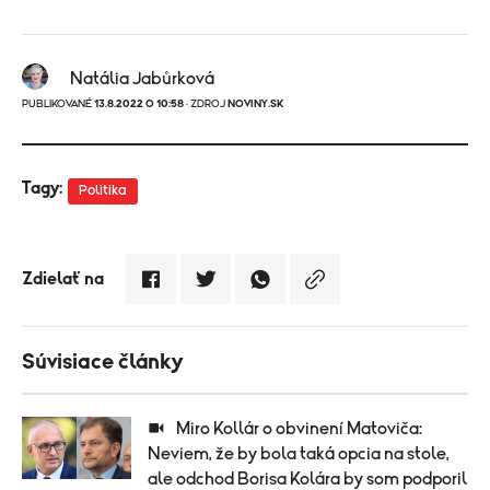
Natália Jabůrková
PUBLIKOVANÉ
13.8.2022 O 10:58
· ZDROJ
NOVINY.SK
Tagy:
Politika
Zdielať na
Súvisiace články
Miro Kollár o obvinení Matoviča:
Neviem, že by bola taká opcia na stole,
ale odchod Borisa Kolára by som podporil