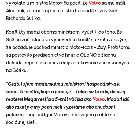
vyvolala u ministra Matoviča pocit, že
Volvo
sa mu máli.
Ako inak, zaútočil aj na ministra hospodárstva z SaS
Richarda Sulíka.
Konflikty medzi oboma ministrami vyústili do toho, že
SaS na začiatku leta vypovedala koaličnú zmluvu s tým,
že požaduje odchod ministra Matoviča z vlády. Proti tomu
sa postavilo predsedníctvo hnutia OĽaNO a žiadnu
dohodu neprinieslo ani včerajšie rokovanie zúčastnených
na Bôriku.
"Gratulujem maďarskému ministrovi hospodárstva k
tomu, že neštrajkuje a pracuje… Takto sa to robí, do psej
matere! Megaivestícia 5-krát väčšia ako
Volvo
. Maďari idú
ako rakety a my popri nich vyzeráme ako chudobní
príbuzní,"
napísal Igor Matovič na svojom profile na
sociálnej sieti.