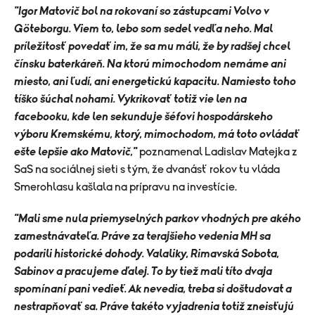
"Igor Matovič bol na rokovaní so zástupcami Volvo v
Göteborgu. Viem to, lebo som sedel vedľa neho. Mal
príležitosť povedať im, že sa mu máli, že by radšej chcel
čínsku baterkáreň. Na ktorú mimochodom nemáme ani
miesto, ani ľudí, ani energetickú kapacitu. Namiesto toho
tíško šúchal nohami. Vykrikovať totiž vie len na
facebooku, kde len sekunduje šéfovi hospodárskeho
výboru Kremskému, ktorý, mimochodom, má toto ovládať
ešte lepšie ako Matovič,"
poznamenal Ladislav Matejka z
SaS na sociálnej sieti s tým, že dvanásť rokov tu vláda
Smerohlasu kašlala na prípravu na investície.
"Mali sme nula priemyselných parkov vhodných pre akého
zamestnávateľa. Práve za terajšieho vedenia MH sa
podarili historické dohody. Valaliky, Rimavská Sobota,
Sabinov a pracujeme ďalej. To by tiež mali títo dvaja
spomínaní pani vedieť. Ak nevedia, treba si doštudovat a
nestrapňovať sa. Práve takéto vyjadrenia totiž zneisťujú