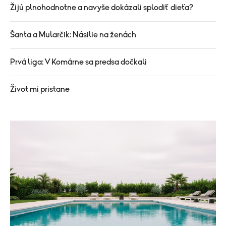
Žijú plnohodnotne a navyše dokázali splodiť dieťa?
Šanta a Mularčik: Násilie na ženách
Prvá liga: V Komárne sa predsa dočkali
Život mi pristane