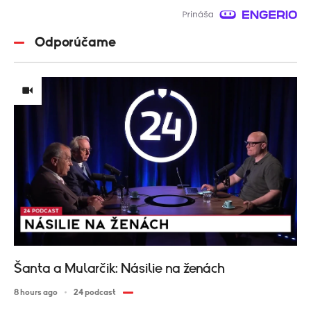
Odporúčame
Šanta a Mularčik: Násilie na ženách
8 hours ago
24 podcast