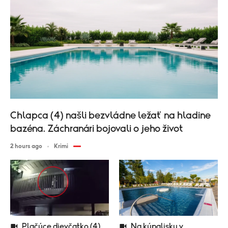
Chlapca (4) našli bezvládne ležať na hladine
bazéna. Záchranári bojovali o jeho život
2 hours ago
Krimi
Plačúce dievčatko (4)
Na kúpalisku v