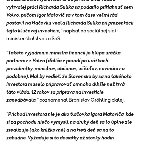
vytrvalej práci Richarda Sulíka sa podarilo pritiahnuť sem
Volvo, pričom Igor Matovič sa v tom čase veľmi rád
postavil na tlačovku vedľa Richarda Sulíka pri prezentácii
tejto kľúčovej investície,"
napísal na sociálnej sieti
minister školstva za SaS.
"Takéto vyjadrenie ministra financií je hlúpa urážka
partnerov z Volva (ďalšia v poradí po urážkach
prezidentky, ministrov, občanov, učiteľov, novinárov a
podobne). Mal by vedieť, že Slovensko by sa na takéhoto
investora muselo pripravovať omnoho dlhšie než trvá
táto vláda. 12 rokov sa príprava na investície
zanedbávala,"
poznamenal Branislav Gröhling ďalej.
"Príchod investora nie je ako tlačovka Igora Matoviča, kde
si za pochodu niečo vymyslí, na druhý deň sa to úplne zle
zrealizuje (ako krúžkovné) a na tretí deň sa na to
zabudne. Vyžaduje si to desiatky až stovky hodín