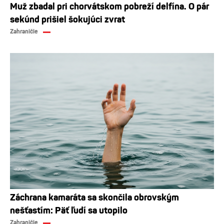
Muž zbadal pri chorvátskom pobreží delfína. O pár
sekúnd prišiel šokujúci zvrat
Zahraničie
Záchrana kamaráta sa skončila obrovským
nešťastím: Päť ľudí sa utopilo
Zahraničie