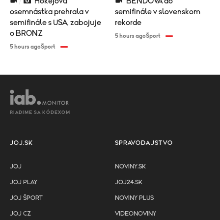
Hokejová
BENDOVÁ do
osemnástka prehrala v
semifinále v slovenskom
semifinále s USA, zabojuje
rekorde
o BRONZ
5 hours ago
Šport
5 hours ago
Šport
RIADIME SA KÓDEXOM
JOJ.SK
SPRAVODAJSTVO
JOJ
NOVINY.SK
JOJ PLAY
JOJ24.SK
JOJ ŠPORT
NOVINY PLUS
JOJ CZ
VIDEONOVINY