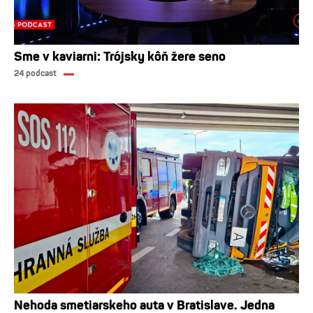
Sme v kaviarni: Trójsky kôň žere seno
24 podcast
Nehoda smetiarskeho auta v Bratislave. Jedna