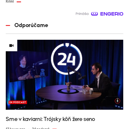
Krimi
Odporúčame
Sme v kaviarni: Trójsky kôň žere seno