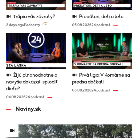
Trápia vás závraty?
Predátori, deti a leto
2 days ago
Podcasty
05.08.2026
24 podcast
Žijú plnohodnotne a
Prvá liga: V Komárne sa
navyše dokázali splodiť
predsa dočkali
dieťa?
03.08.2026
24 podcast
04.08.2026
24 podcast
Noviny.sk