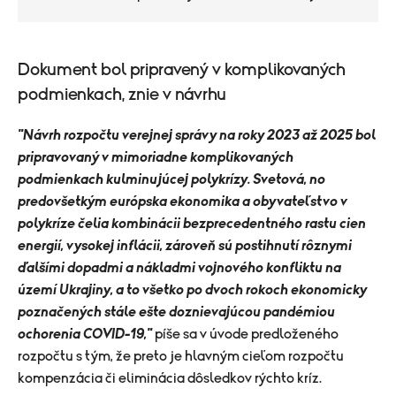
zdravotníci
​Dokument bol pripravený v komplikovaných
podmienkach, znie v návrhu
"Návrh rozpočtu verejnej správy na roky 2023 až 2025 bol
pripravovaný v mimoriadne komplikovaných
podmienkach kulminujúcej polykrízy. Svetová, no
predovšetkým európska ekonomika a obyvateľstvo v
polykríze čelia kombinácii bezprecedentného rastu cien
energií, vysokej inflácii, zároveň sú postihnutí rôznymi
ďalšími dopadmi a nákladmi vojnového konfliktu na
území Ukrajiny, a to všetko po dvoch rokoch ekonomicky
poznačených stále ešte doznievajúcou pandémiou
ochorenia COVID-19,"
píše sa v úvode predloženého
rozpočtu s tým, že preto je hlavným cieľom rozpočtu
kompenzácia či eliminácia dôsledkov rýchto kríz.