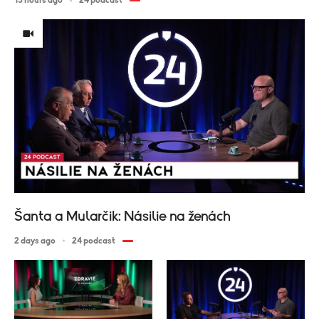
13 hours ago
24 podcast
Šanta a Mularčik: Násilie na ženách
2 days ago
24 podcast