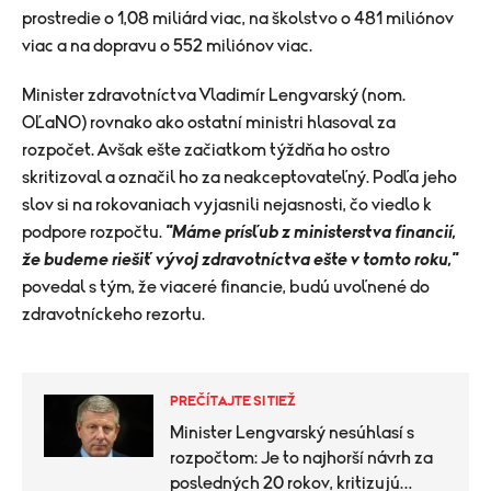
prostredie o 1,08 miliárd viac, na školstvo o 481 miliónov
viac a na dopravu o 552 miliónov viac.
Minister zdravotníctva Vladimír Lengvarský (nom.
OĽaNO) rovnako ako ostatní ministri hlasoval za
rozpočet. Avšak ešte začiatkom týždňa ho ostro
skritizoval a označil ho za neakceptovateľný. Podľa jeho
slov si na rokovaniach vyjasnili nejasnosti, čo viedlo k
podpore rozpočtu.
"Máme prísľub z ministerstva financií,
že budeme riešiť vývoj zdravotníctva ešte v tomto roku,"
povedal s tým, že viaceré financie, budú uvoľnené do
zdravotníckeho rezortu.
PREČÍTAJTE SI TIEŽ
Minister Lengvarský nesúhlasí s
rozpočtom: Je to najhorší návrh za
posledných 20 rokov, kritizujú