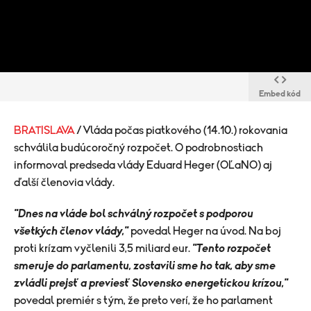
Embed kód
BRATISLAVA
/ Vláda počas piatkového (14.10.) rokovania
schválila budúcoročný rozpočet. O podrobnostiach
informoval predseda vlády Eduard Heger (OĽaNO) aj
ďalší členovia vlády.
"Dnes na vláde bol schválný rozpočet s podporou
všetkých členov vlády,"
povedal Heger na úvod. Na boj
proti krízam vyčlenili 3,5 miliard eur.
"Tento rozpočet
smeruje do parlamentu, zostavili sme ho tak, aby sme
zvládli prejsť a previesť Slovensko energetickou krízou,"
povedal premiér s tým, že preto verí, že ho parlament