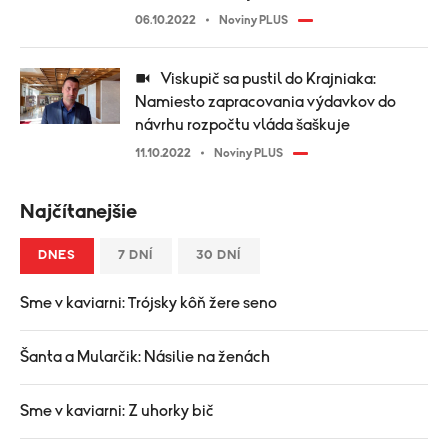
06.10.2022
Noviny PLUS
Viskupič sa pustil do Krajniaka:
Namiesto zapracovania výdavkov do
návrhu rozpočtu vláda šaškuje
11.10.2022
Noviny PLUS
Najčítanejšie
DNES
7 DNÍ
30 DNÍ
Sme v kaviarni: Trójsky kôň žere seno
Šanta a Mularčik: Násilie na ženách
Sme v kaviarni: Z uhorky bič