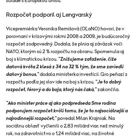
súlade s Európskou úniou.
Rozpočet podporil aj Lengvarský
Vicepremiérka Veronika Remišová (OĽaNO) hovorí, že v
porovnaní v krízovými rokmi 2008 a 2009, je budúcoročný
rozpočet zodpovedný. Dodala, že plnia aj záväzok voči
NATO, ktorým sú 2 % rozpočtu na obranu. Spomenula aj
boj s klimatickou krízou.
"Znižujeme zaťaženie, čiže
daňová kvóta 2 klesá z 34 na 32 % tým, že sme zaviedli
daňový bonus,"
dodala ministerka investícií. Gro peňazí z
rozpočtu podľa jej slov ide na boj s krízou.
"Je to dobrý
rozpočet, férový a do boja, ktorý nás čaká,"
zakončila.
"Ako minister práce aj ako podpredseda Sme rodina
podporujem rozpočet kvôli tomu, že je to najsociálnejší a
najrodinnejší rozpočet,"
povedal Milan Krajniak. Na
sociálnu oblasť vyčlenili o 2,83 miliárd viac než minulý
rok, na zdravotníctvo o 1,24 miliárd viac, na životné