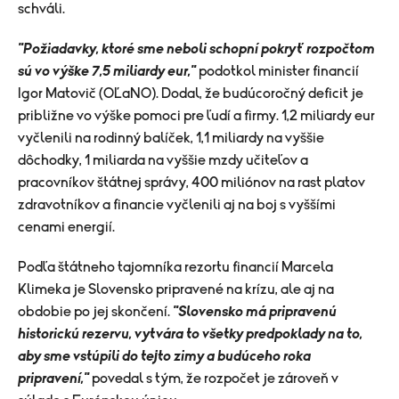
schváli.
"Požiadavky, ktoré sme neboli schopní pokryť rozpočtom
sú vo výške 7,5 miliardy eur,"
podotkol minister financií
Igor Matovič (OĽaNO). Dodal, že budúcoročný deficit je
približne vo výške pomoci pre ľudí a firmy. 1,2 miliardy eur
vyčlenili na rodinný balíček, 1,1 miliardy na vyššie
dôchodky, 1 miliarda na vyššie mzdy učiteľov a
pracovníkov štátnej správy, 400 miliónov na rast platov
zdravotníkov a financie vyčlenili aj na boj s vyššími
cenami energií.
Podľa štátneho tajomníka rezortu financií Marcela
Klimeka je Slovensko pripravené na krízu, ale aj na
obdobie po jej skončení.
"Slovensko má pripravenú
historickú rezervu, vytvára to všetky predpoklady na to,
aby sme vstúpili do tejto zimy a budúceho roka
pripravení,"
povedal s tým, že rozpočet je zároveň v