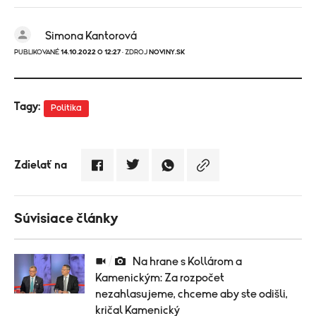
Simona Kantorová
PUBLIKOVANÉ
14.10.2022 O 12:27
· ZDROJ
NOVINY.SK
Tagy:
Politika
Zdielať na
Súvisiace články
Na hrane s Kollárom a
Kamenickým: Za rozpočet
nezahlasujeme, chceme aby ste odišli,
kričal Kamenický