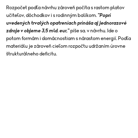
Rozpočet podľa návrhu zároveň počíta s rastom platov
učiteľov, dôchodkov i s rodinným balíkom.
"Popri
uvedených trvalých opatreniach prináša aj jednorazové
zdroje v objeme 3,5 mld. eur,"
píše sa. v návrhu. Ide o
potom formám i domácnostiam s nárastom energií. Podľa
materiálu je zároveň cieľom rozpočtu udržaním úrovne
štrukturálneho deficitu.